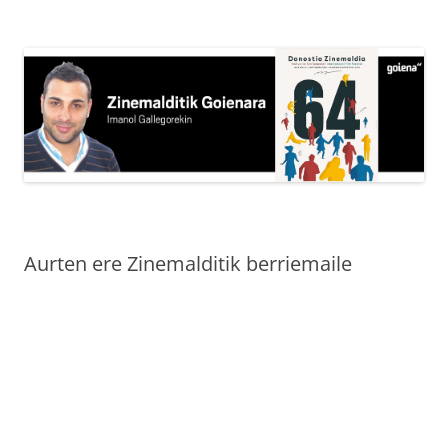
Edukira
salto
egin
Aurten ere Zinemalditik berriemaile