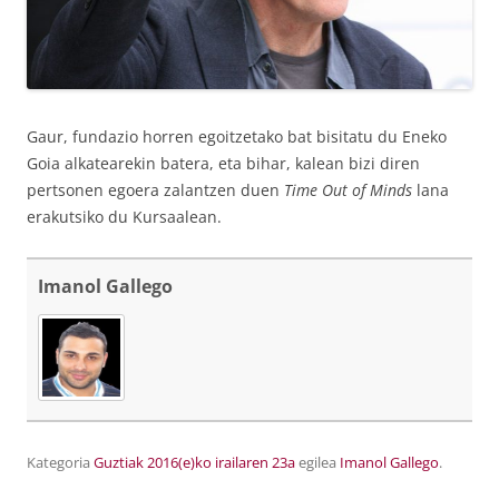
Gaur, fundazio horren egoitzetako bat bisitatu du Eneko
Goia alkatearekin batera, eta bihar, kalean bizi diren
pertsonen egoera zalantzen duen
Time Out of Minds
lana
erakutsiko du Kursaalean.
Imanol Gallego
Kategoria
Guztiak
2016(e)ko irailaren 23a
egilea
Imanol Gallego
.