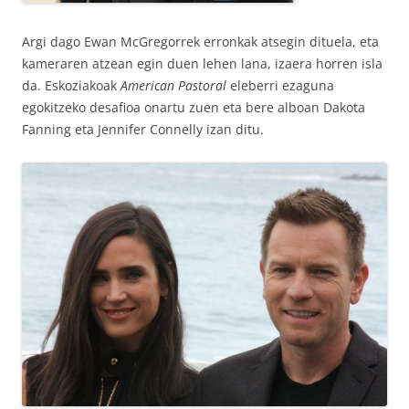
Argi dago Ewan McGregorrek erronkak atsegin dituela, eta
kameraren atzean egin duen lehen lana, izaera horren isla
da. Eskoziakoak
American Pastoral
eleberri ezaguna
egokitzeko desafioa onartu zuen eta bere alboan Dakota
Fanning eta Jennifer Connelly izan ditu.