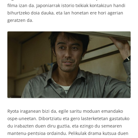
filma izan da. Japoniarrak istorio txikiak kontakizun handi
bihurtzeko doia dauka, eta lan honetan ere hori agerian
geratzen da.
Ryota iraganean bizi da, egile saritu moduan emandako
ospe-uneetan. Dibortziatu eta gero lasterketetan gastatuko
du irabazten duen diru guztia, eta ezingo du semearen
mantenu-pentsioa ordaindu. Pelikulak drama kutsua duen