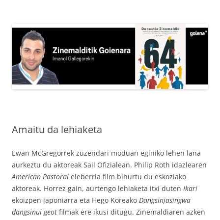
Edukira
salto
egin
Amaitu da lehiaketa
Ewan McGregorrek zuzendari moduan eginiko lehen lana
aurkeztu du aktoreak Sail Ofizialean. Philip Roth idazlearen
American Pastoral
eleberria film bihurtu du eskoziako
aktoreak. Horrez gain, aurtengo lehiaketa itxi duten
Ikari
ekoizpen japoniarra eta Hego Koreako
Dangsinjasingwa
dangsinui geot
filmak ere ikusi ditugu. Zinemaldiaren azken