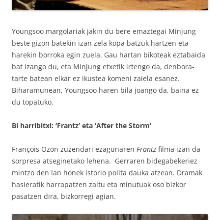
Youngsoo margolariak jakin du bere emaztegai Minjung
beste gizon batekin izan zela kopa batzuk hartzen eta
harekin borroka egin zuela. Gau hartan bikoteak eztabaida
bat izango du, eta Minjung etxetik irtengo da, denbora-
tarte batean elkar ez ikustea komeni zaiela esanez.
Biharamunean, Youngsoo haren bila joango da, baina ez
du topatuko.
Bi harribitxi: ‘Frantz’ eta ‘After the Storm’
François Ozon zuzendari ezagunaren
Frantz
filma izan da
sorpresa atseginetako lehena. Gerraren bidegabekeriez
mintzo den lan honek istorio polita dauka atzean. Dramak
hasieratik harrapatzen zaitu eta minutuak oso bizkor
pasatzen dira, bizkorregi agian.