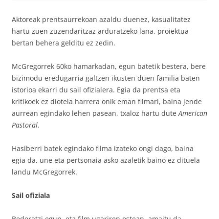
Aktoreak prentsaurrekoan azaldu duenez, kasualitatez
hartu zuen zuzendaritzaz arduratzeko lana, proiektua
bertan behera gelditu ez zedin.
McGregorrek 60ko hamarkadan, egun batetik bestera, bere
bizimodu eredugarria galtzen ikusten duen familia baten
istorioa ekarri du sail ofizialera. Egia da prentsa eta
kritikoek ez diotela harrera onik eman filmari, baina jende
aurrean egindako lehen pasean, txaloz hartu dute
American
Pastoral
.
Hasiberri batek egindako filma izateko ongi dago, baina
egia da, une eta pertsonaia asko azaletik baino ez dituela
landu McGregorrek.
Sail ofiziala
Bederatzi egun, eta film ugariren ostean, amaitu da