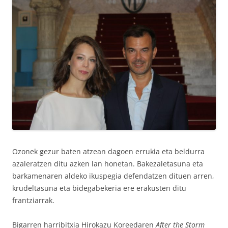
Ozonek gezur baten atzean dagoen errukia eta beldurra
azaleratzen ditu azken lan honetan. Bakezaletasuna eta
barkamenaren aldeko ikuspegia defendatzen dituen arren,
krudeltasuna eta bidegabekeria ere erakusten ditu
frantziarrak.
Bigarren harribitxia Hirokazu Koreedaren
After the Storm