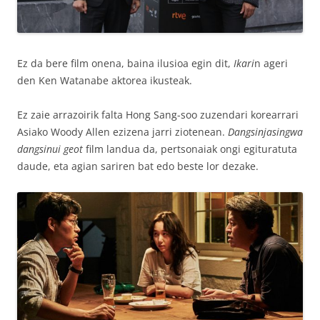
Ez da bere film onena, baina ilusioa egin dit,
Ikari
n ageri
den Ken Watanabe aktorea ikusteak.
Ez zaie arrazoirik falta Hong Sang-soo zuzendari korearrari
Asiako Woody Allen ezizena jarri ziotenean.
Dangsinjasingwa
dangsinui geot
film landua da, pertsonaiak ongi egituratuta
daude, eta agian sariren bat edo beste lor dezake.