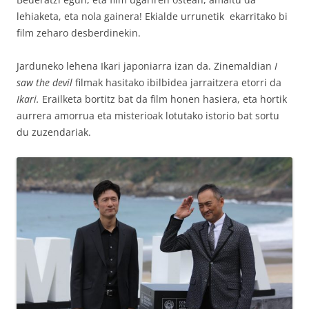
lehiaketa, eta nola gainera! Ekialde urrunetik ekarritako bi
film zeharo desberdinekin.
Jarduneko lehena Ikari japoniarra izan da. Zinemaldian
I
saw the devil
filmak hasitako ibilbidea jarraitzera etorri da
Ikari.
Erailketa bortitz bat da film honen hasiera, eta hortik
aurrera amorrua eta misterioak lotutako istorio bat sortu
du zuzendariak.