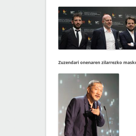
Zuzendari onenaren zilarrezko mask