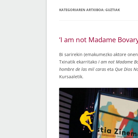
KATEGORIAREN ARTXIBOA:
GUZTIAK
‘I am not Madame Bovary
Bi sarirekin (emakumezko aktore onen
Txinatik ekarritako
I am not Madame B
hombre de las mil caras
eta
Que Dios N
Kursaaletik.