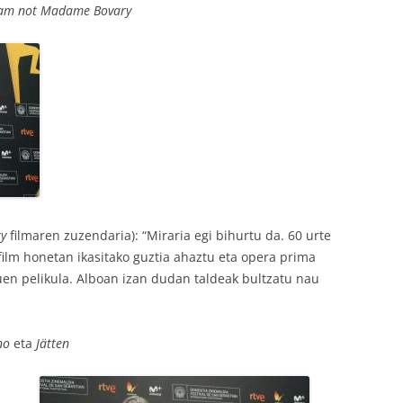
 am not Madame Bovary
y
filmaren zuzendaria): “Miraria egi bihurtu da. 60 urte
 film honetan ikasitako guztia ahaztu eta opera prima
uen pelikula. Alboan izan dudan taldeak bultzatu nau
no
eta
Jätten