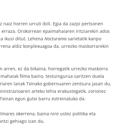
z naiz horren urruti ibili. Egia da zazpi pertsonen
re erraza. Orokorrean epaimahaiaren iritziarekin ados
a ikusi ditut. Lehena
Nocturama
sarietatik kanpo
rrena aldiz konplexuagoa da, urrezko maskorrarekin
n arren, ez da bikaina, horregatik urrezko maskorra
aimahaiak filma baino, testuingurua saritzen duela
ariaren lanak Txinako gobernuaren zentsura jasan du,
istrazioaren arteko lehia erakustegatik, zorionez
Txinan egun gutxi barru estreinatuko da.
lmares okerrena, baina nire ustez politika eta
antzi gehiago izan du.