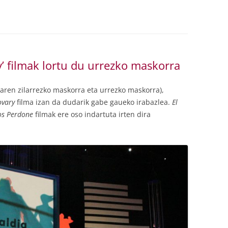
’ filmak lortu du urrezko maskorra
aren zilarrezko maskorra eta urrezko maskorra),
ovary
filma izan da dudarik gabe gaueko irabazlea.
El
os Perdone
filmak ere oso indartuta irten dira