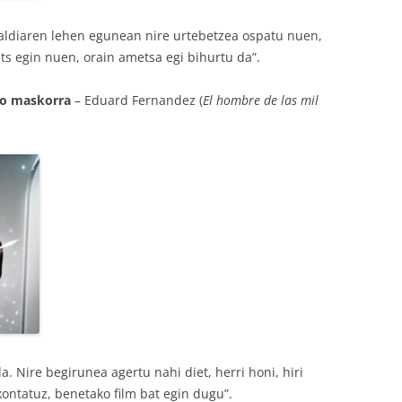
aldiaren lehen egunean nire urtebetzea ospatu nuen,
s egin nuen, orain ametsa egi bihurtu da”.
ko maskorra
– Eduard Fernandez (
El hombre de las mil
. Nire begirunea agertu nahi diet, herri honi, hiri
kontatuz, benetako film bat egin dugu”.