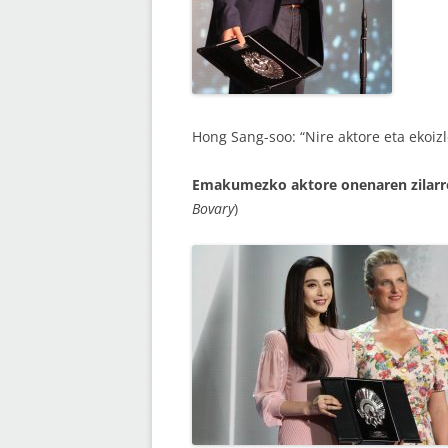
Hong Sang-soo: “Nire aktore eta ekoizle
Emakumezko aktore onenaren zilar
Bovary
)