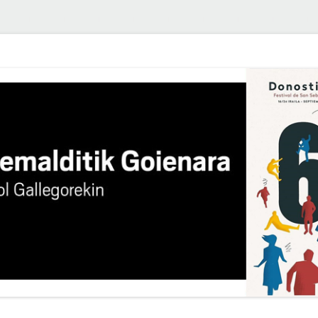
Edukira
salto
egin