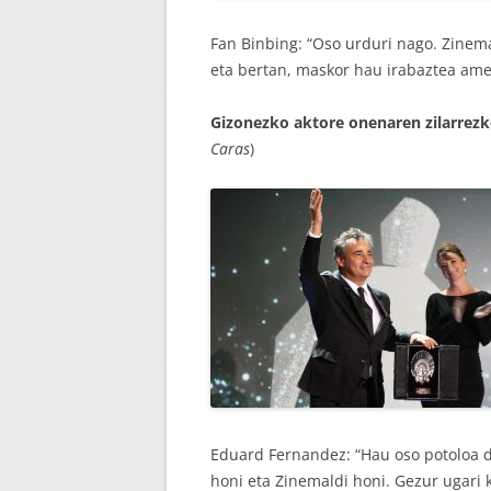
Fan Binbing: “Oso urduri nago. Zinem
eta bertan, maskor hau irabaztea amet
Gizonezko aktore onenaren zilarrez
Caras
)
Eduard Fernandez: “Hau oso potoloa da
honi eta Zinemaldi honi. Gezur ugari 