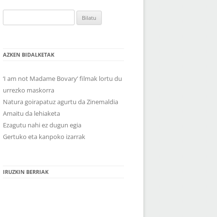
Bilatu:
AZKEN BIDALKETAK
‘I am not Madame Bovary’ filmak lortu du
urrezko maskorra
Natura goirapatuz agurtu da Zinemaldia
Amaitu da lehiaketa
Ezagutu nahi ez dugun egia
Gertuko eta kanpoko izarrak
IRUZKIN BERRIAK