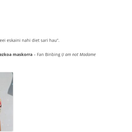
ei eskaini nahi diet sari hau”.
rezkoa maskorra
– Fan Binbing (
I am not Madame