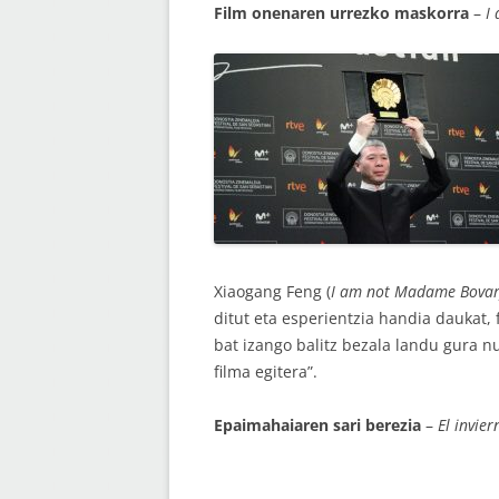
Film onenaren urrezko maskorra
–
I
Xiaogang Feng (
I am not Madame Bovar
ditut eta esperientzia handia daukat,
bat izango balitz bezala landu gura n
filma egitera”.
Epaimahaiaren sari berezia
–
El invier