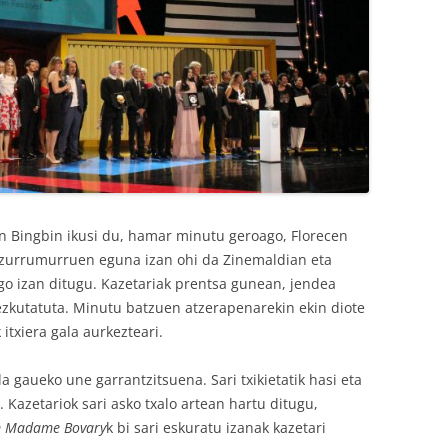
Fan Bingbin ikusi du, hamar minutu geroago, Florecen
urrumurruen eguna izan ohi da Zinemaldian eta
go izan ditugu. Kazetariak prentsa gunean, jendea
ezkutatuta. Minutu batzuen atzerapenarekin ekin diote
txiera gala aurkezteari.
 da gaueko une garrantzitsuena. Sari txikietatik hasi eta
 Kazetariok sari asko txalo artean hartu ditugu,
m Madame Bovary
k bi sari eskuratu izanak kazetari