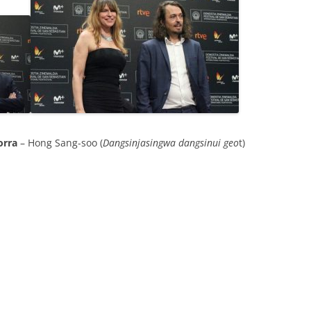
orra
– Hong Sang-soo (
Dangsinjasingwa dangsinui geo
t)