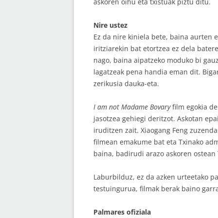
askoren oihu eta txistuak piztu ditu.
Nire ustez
Ez da nire kiniela bete, baina aurten e
iritziarekin bat etortzea ez dela bate
nago, baina aipatzeko moduko bi gauz
lagatzeak pena handia eman dit. Biga
zerikusia dauka-eta.
I am not Madame Bovary
film egokia de
jasotzea gehiegi deritzot. Askotan ep
iruditzen zait. Xiaogang Feng zuzend
filmean emakume bat eta Txinako admin
baina, badirudi arazo askoren ostean 
Laburbilduz, ez da azken urteetako pa
testuingurua, filmak berak baino garr
Palmares ofiziala