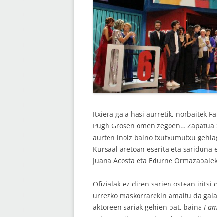
Itxiera gala hasi aurretik, norbaitek 
Pugh Grosen omen zegoen… Zapatua z
aurten inoiz baino txutxumutxu gehia
Kursaal aretoan eserita eta sariduna 
Juana Acosta eta Edurne Ormazabalek i
Ofizialak ez diren sarien ostean iritsi
urrezko maskorrarekin amaitu da gala.
aktoreen sariak gehien bat, baina
I a