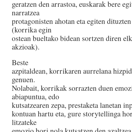
geratzen den arrastoa, euskarak bere eg
narratzea
protagonisten ahotan eta egiten dituzten
(korrika egin
ostean bueltako bidean sortzen diren elk
akzioak).
Beste
azpitaldean, korrikaren aurrelana hizpi
genuen.
Nolabait, korrikak sorrazten duen emoz
abiapuntua, edo
kutsatzearen zepa, prestaketa lanetan in
kontuan hartu eta, gure storytellinga ho
litzateke
emozio hori nola kutsatzen den azaltzea,