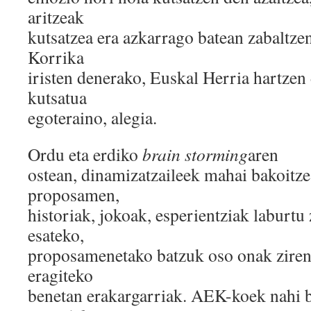
aritzeak
kutsatzea era azkarrago batean zabaltze
Korrika
iristen denerako, Euskal Herria hartzen
kutsatua
egoteraino, alegia.
Ordu eta erdiko
brain storming
aren
ostean, dinamizatzaileek mahai bakoitze
proposamen,
historiak, jokoak, esperientziak laburtu 
esateko,
proposamenetako batzuk oso onak ziren 
eragiteko
benetan erakargarriak. AEK-koek nahi 