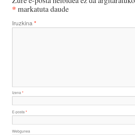
Zure e-posta helbidea ez da argitaratuko
*
markatuta daude
Iruzkina
*
Izena
*
E-posta
*
Webgunea