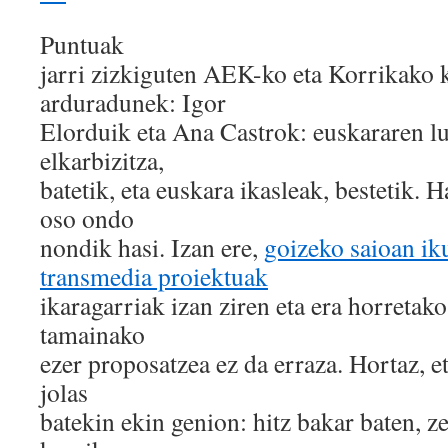
Puntuak
jarri zizkiguten AEK-ko eta Korrikako
arduradunek: Igor
Elorduik eta Ana Castrok: euskararen lu
elkarbizitza,
batetik, eta euskara ikasleak, bestetik. H
oso ondo
nondik hasi. Izan ere,
goizeko saioan ik
transmedia proiektuak
ikaragarriak izan ziren eta era horretak
tamainako
ezer proposatzea ez da erraza. Hortaz, e
jolas
batekin ekin genion: hitz bakar baten, z