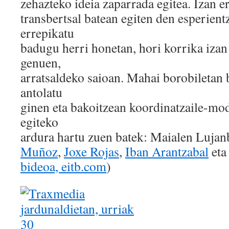
zehazteko ideia zaparrada egitea. Izan er
transbertsal batean egiten den esperientz
errepikatu
badugu herri honetan, hori korrika izan 
genuen,
arratsaldeko saioan. Mahai borobiletan b
antolatu
ginen eta bakoitzean koordinatzaile-mod
egiteko
ardura hartu zuen batek: Maialen Lujan
Muñoz
,
Joxe Rojas
,
Iban Arantzabal
et
bideoa, eitb.com
)