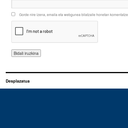
Gorde nire izena, emaila eta webgunea bilatzaile honetan komentatz
Desplazatua