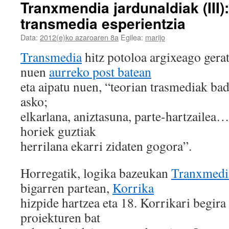
Tranxmendia jardunaldiak (III):
transmedia esperientzia
Data:
2012(e)ko azaroaren 8a
Egilea:
marijo
Transmedia
hitz potoloa argixeago gera
nuen
aurreko post batean
eta aipatu nuen, “teorian trasmediak ba
asko;
elkarlana, aniztasuna, parte-hartzailea
horiek guztiak
herrilana ekarri zidaten gogora”.
Horregatik, logika bazeukan
Tranxmedia
bigarren partean,
Korrika
hizpide hartzea eta 18. Korrikari begira
proiekturen bat