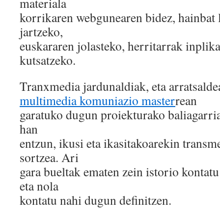
materiala
korrikaren webgunearen bidez, hainbat 
jartzeko,
euskararen jolasteko, herritarrak inplik
kutsatzeko.
Tranxmedia jardunaldiak, eta arratsalde
multimedia komuniazio master
rean
garatuko dugun proiekturako baliagarria
han
entzun, ikusi eta ikasitakoarekin transm
sortzea. Ari
gara bueltak ematen zein istorio kontat
eta nola
kontatu nahi dugun definitzen.