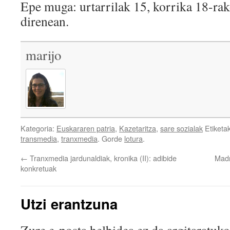
Epe muga: urtarrilak 15, korrika 18-rako
direnean.
marijo
Kategoria:
Euskararen patria
,
Kazetaritza
,
sare sozialak
Etiketa
transmedia
,
tranxmedia
. Gorde
lotura
.
←
Tranxmedia jardunaldiak, kronika (II): adibide
Madr
konkretuak
Utzi erantzuna