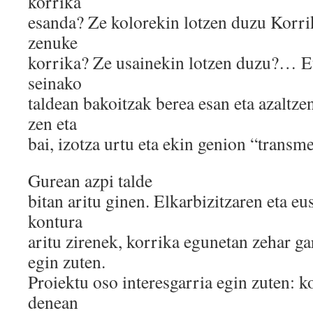
korrika
esanda? Ze kolorekin lotzen duzu Korri
zenuke
korrika? Ze usainekin lotzen duzu?… Et
seinako
taldean bakoitzak berea esan eta azaltzen
zen eta
bai, izotza urtu eta ekin genion “transm
Gurean azpi talde
bitan aritu ginen. Elkarbizitzaren eta e
kontura
aritu zirenek, korrika egunetan zehar 
egin zuten.
Proiektu oso interesgarria egin zuten: k
denean