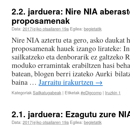
2.2. jarduera: Nire NIA aberas
proposamenak
Data:
2017(e)ko otsailaren 19a
Egilea:
begietatik
Nire NIA aztertu eta gero, asko daukat 
proposamenak hauek izango lirateke: I
sailkatzeko eta denborarik ez galtzeko R
moduko erramintak erabiltzen hasi beha
batean, blogen berri izateko Aurki bilat
baina …
Jarraitu irakurtzen
→
Kategoriak
Sailkatugabeak
|
Etiketak
#eDigcomp
|
Iruzkin 1
2.1. jarduera: Ezagutu zure NI
Data:
2017(e)ko otsailaren 19a
Egilea:
begietatik