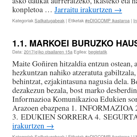
asko daukat aurreratzeko, ikasteko eta h
konpletoa …
Jarraitu irakurtzen
→
Kategoriak
Sailkatugabeak
|
Etiketak
#eDIGCOMP ikastaroa
|
Ir
1.1. MARKOEI BURUZKO HA
Data:
2017(e)ko otsailaren 15a
Egilea:
begietatik
Maite Goñiren hitzaldia entzun ostean, a
hezkuntzan nahiko atzeratuta gabiltzala,
behintzat, ezjakintasuna nagusia dela. B
dezakezun bezala, bost marko desberdin
Informazioa Komunikazioa Edukien sor
Arazoen ebazpena 1. INFORMAZIO
3. EDUKIEN SORRERA 4. SEGUR
irakurtzen
→
Kategoriak
Sailkatugabeak
|
Etiketak
#eDIGCOMP ikastaroa
|
Ut