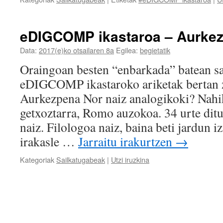
eDIGCOMP ikastaroa – Aurke
Data:
2017(e)ko otsailaren 8a
Egilea:
begietatik
Oraingoan besten “enbarkada” batean sar
eDIGCOMP ikastaroko ariketak bertan zi
Aurkezpena Nor naiz analogikoki? Nahik
getxoztarra, Romo auzokoa. 34 urte ditut
naiz. Filologoa naiz, baina beti jardun i
irakasle …
Jarraitu irakurtzen
→
Kategoriak
Sailkatugabeak
|
Utzi iruzkina