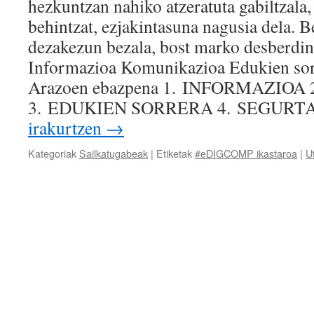
hezkuntzan nahiko atzeratuta gabiltzala,
behintzat, ezjakintasuna nagusia dela. B
dezakezun bezala, bost marko desberdin
Informazioa Komunikazioa Edukien sor
Arazoen ebazpena 1. INFORMAZIO
3. EDUKIEN SORRERA 4. SEGUR
irakurtzen
→
Kategoriak
Sailkatugabeak
|
Etiketak
#eDIGCOMP ikastaroa
|
Ut