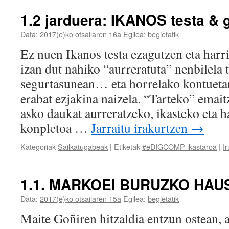
1.2 jarduera: IKANOS testa & 
Data:
2017(e)ko otsailaren 16a
Egilea:
begietatik
Ez nuen Ikanos testa ezagutzen eta harri
izan dut nahiko “aurreratuta” nenbilela 
segurtasunean… eta horrelako kontuetan
erabat ezjakina naizela. “Tarteko” emaitz
asko daukat aurreratzeko, ikasteko eta h
konpletoa …
Jarraitu irakurtzen
→
Kategoriak
Sailkatugabeak
|
Etiketak
#eDIGCOMP ikastaroa
|
Ir
1.1. MARKOEI BURUZKO HA
Data:
2017(e)ko otsailaren 15a
Egilea:
begietatik
Maite Goñiren hitzaldia entzun ostean, a