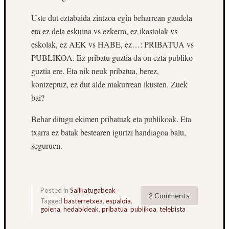
Uste dut eztabaida zintzoa egin beharrean gaudela
eta ez dela eskuina vs ezkerra, ez ikastolak vs
eskolak, ez AEK vs HABE, ez…: PRIBATUA vs
PUBLIKOA. Ez pribatu guztia da on ezta publiko
guztia ere. Eta nik neuk pribatua, berez,
kontzeptuz, ez dut alde makurrean ikusten. Zuek
bai?
Behar ditugu ekimen pribatuak eta publikoak. Eta
txarra ez batak bestearen igurtzi handiagoa balu,
seguruen.
Posted in
Sailkatugabeak
2 Comments
Tagged
basterretxea
,
espaloia
,
goiena
,
hedabideak
,
pribatua
,
publikoa
,
telebista