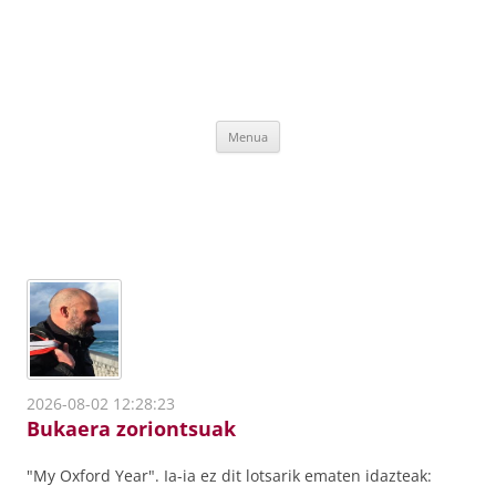
Edukira
Menua
salto
egin
2026-08-02 12:28:23
Bukaera zoriontsuak
"My Oxford Year". Ia-ia ez dit lotsarik ematen idazteak: