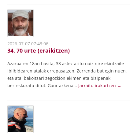
2026-07-07 07:43:06
34. 70 urte (eraikitzen)
Azaroaren 18an hasita, 33 astez aritu naiz nire ekintzaile
ibilbidearen atalak errepasatzen. Zerrenda bat egin nuen,
eta atal bakoitzari zegozkion ekimen eta bizipenak
berreskuratu ditut. Gaur azkena...
Jarraitu irakurtzen
→