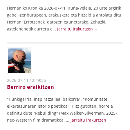
Hernaniko Kronika 2026-07-11 'Iruña-Veleia, 20 urte argirik
gabe' izenburupean, erakusketa eta hitzaldia antolatu ditu
Hernani Errotzenek, datozen egunetarako. Zehazki,
astelehenetik aurrera e...
Jarraitu irakurtzen
→
2026-07-11 12:49:56
Berriro eraikitzen
"Hunkigarria, inspiratzailea, baikorra". "Komunitate
elkartasunaren istorio poetikoa". Hitz gutxitan, horrela
definitu dute "Rebuilding" (Max Walker-Silverman, 2025)
neo-Western film dramatikoa. ...
Jarraitu irakurtzen
→