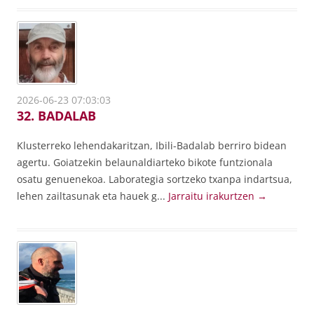
2026-06-23 07:03:03
32. BADALAB
Klusterreko lehendakaritzan, Ibili-Badalab berriro bidean
agertu. Goiatzekin belaunaldiarteko bikote funtzionala
osatu genuenekoa. Laborategia sortzeko txanpa indartsua,
lehen zailtasunak eta hauek g...
Jarraitu irakurtzen
→