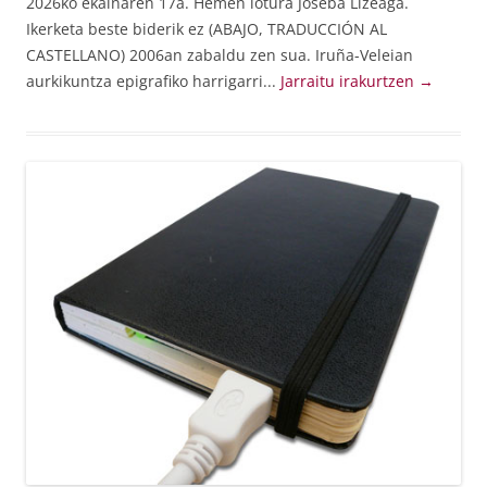
2026ko ekainaren 17a. Hemen lotura Joseba Lizeaga.
Ikerketa beste biderik ez (ABAJO, TRADUCCIÓN AL
CASTELLANO) 2006an zabaldu zen sua. Iruña-Veleian
aurkikuntza epigrafiko harrigarri...
Jarraitu irakurtzen
→