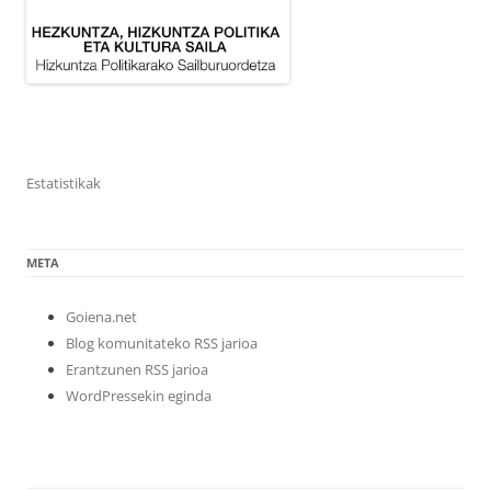
Estatistikak
META
Goiena.net
Blog komunitateko RSS jarioa
Erantzunen RSS jarioa
WordPressekin eginda