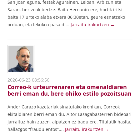
San Joan eguna, festak Agurainen, Leioan, Arbizun eta
Saran, bertzeak bertze. Baita Hernanin ere, hortik iritsi
baita 17 urteko alaba etxera 06:30etan, geure esnatzeko
orduan, eta lekukoa pasa di...
Jarraitu irakurtzen
→
2026-06-23 08:56:56
Correo-k urteurrenaren eta omenaldiaren
berri eman du, bere ohiko estilo pozoitsuan
Ander Carazo kazetariak sinatutako kronikan, Correok
ekitaldiaren berri eman du, Aitor Lasagabasterren bideoari
jarraituz hain zuzen, aipatzen ez badu ere. TItulutik hasita,
hallazgos “fraudulentos”,...
Jarraitu irakurtzen
→