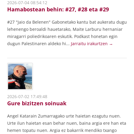
2026-07-04 08:54:12
Hamabostean behin: #27, #28 eta #29
#27 "Jaio da Belenen" Gabonetako kantu bat aukeratu dugu
lehenengo beroaldi hauetarako, Maite Larburu hernaniar
miragarri poliedrikoaren eskutik. Podkast honetan egin
dugun Palestinaren aldeko hi...
Jarraitu irakurtzen
→
2026-07-02 17:49:48
Gure bizitzen soinuak
Angel Katarain Zumarragako urte haietan ezagutu nuen.
Urte ilun haietan esan behar nuen, baina argia ere han eta
hemen topatu nuen. Argia ez bakarrik mendiko txango