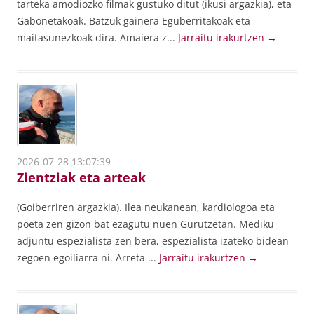
tarteka amodiozko filmak gustuko ditut (ikusi argazkia), eta
Gabonetakoak. Batzuk gainera Eguberritakoak eta
maitasunezkoak dira. Amaiera z...
Jarraitu irakurtzen
→
2026-07-28 13:07:39
Zientziak eta arteak
(Goiberriren argazkia). Ilea neukanean, kardiologoa eta
poeta zen gizon bat ezagutu nuen Gurutzetan. Mediku
adjuntu espezialista zen bera, espezialista izateko bidean
zegoen egoiliarra ni. Arreta ...
Jarraitu irakurtzen
→