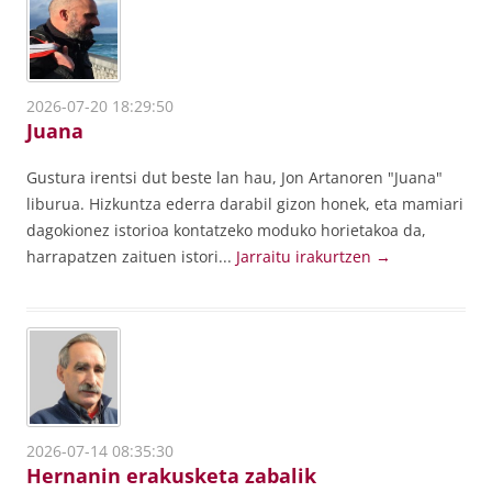
2026-07-20 18:29:50
Juana
Gustura irentsi dut beste lan hau, Jon Artanoren "Juana"
liburua. Hizkuntza ederra darabil gizon honek, eta mamiari
dagokionez istorioa kontatzeko moduko horietakoa da,
harrapatzen zaituen istori...
Jarraitu irakurtzen
→
2026-07-14 08:35:30
Hernanin erakusketa zabalik