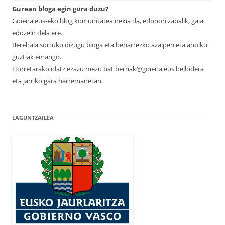
Gurean bloga egin gura duzu?
Goiena.eus-eko blog komunitatea irekia da, edonori zabalik, gaia
edozein dela ere.
Berehala sortuko dizugu bloga eta beharrezko azalpen eta aholku
guztiak emango.
Horretarako idatz ezazu mezu bat berriak@goiena.eus helbidera
eta jarriko gara harremanetan.
LAGUNTZAILEA