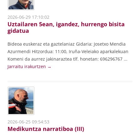
2026-06-29 17:10:02
Uztailaren 5ean, igandez, hurrengo bisita
gidatua
Bideoa euskeraz eta gaztelaniaz Gidaria: Josetxo Mendia
Azurmendi Hitzordua: 11:00, Iruña-Veleiako aparkalekuan
Komeni da aurrez jakinaraztea tlf. honetan: 696296767 ...
Jarraitu irakurtzen
→
2026-06-25 09:54:53
Medikuntza narratiboa (III)