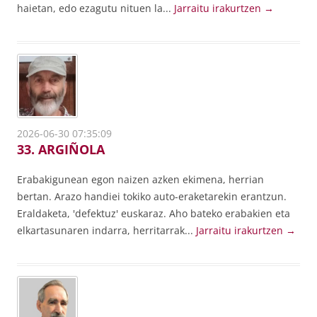
haietan, edo ezagutu nituen la...
Jarraitu irakurtzen
→
2026-06-30 07:35:09
33. ARGIÑOLA
Erabakigunean egon naizen azken ekimena, herrian
bertan. Arazo handiei tokiko auto-eraketarekin erantzun.
Eraldaketa, 'defektuz' euskaraz. Aho bateko erabakien eta
elkartasunaren indarra, herritarrak...
Jarraitu irakurtzen
→