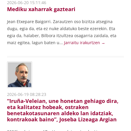
2026-06-20 15:11:46
Mediku xaharrak gazteari
Jean Etxepare Baigorri. Zarautzen oso bizitza atsegina
dugu, egia da, eta ez nuke aldatuko beste ezerekin. Eta
egia da, halaber, Bilbora itzultzea osagarria zaidala, eta
maiz egitea, lagun baten u...
Jarraitu irakurtzen
→
2026-06-19 08:28:23
“Iruña-Veleian, une honetan gehiago dira,
eta kalitatez hobeak, ostraken
benetakotasunaren aldeko lan idatziak,
kontrakoak baino”, Joseba Lizeaga Argian