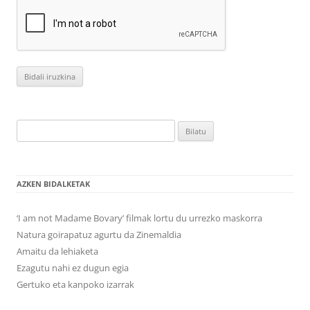
Bilatu:
AZKEN BIDALKETAK
‘I am not Madame Bovary’ filmak lortu du urrezko maskorra
Natura goirapatuz agurtu da Zinemaldia
Amaitu da lehiaketa
Ezagutu nahi ez dugun egia
Gertuko eta kanpoko izarrak