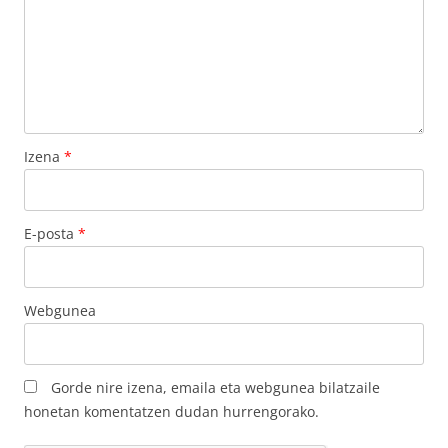
Izena
*
E-posta
*
Webgunea
Gorde nire izena, emaila eta webgunea bilatzaile
honetan komentatzen dudan hurrengorako.