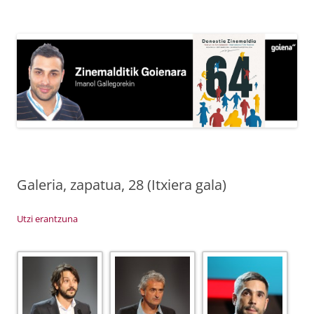
Edukira
salto
egin
Galeria, zapatua, 28 (Itxiera gala)
Utzi erantzuna