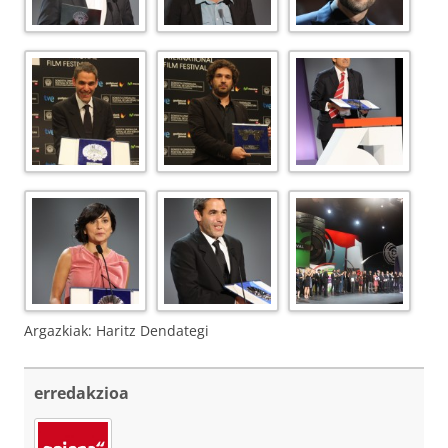
Argazkiak: Haritz Dendategi
erredakzioa