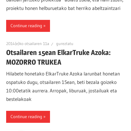
proiektu honen helburuetako bat herriko abeltzaintzari
Continue reading
2014(e)ko otsailaren 11a
gureztatu
Otsailaren 15ean ElkarTruke Azoka:
MOZORRO TRUKEA
Hilabete honetako ElkarTruke Azoka larunbat honetan
ospatuko dugu, otsailaren 15ean, beti bezala goizeko
10:00etatik aurrera. Arropak, liburuak, jostailuak eta
bestelakoak
Continue reading