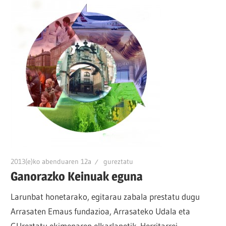
2013(e)ko abenduaren 12a
gureztatu
Ganorazko Keinuak eguna
Larunbat honetarako, egitarau zabala prestatu dugu
Arrasaten Emaus fundazioa, Arrasateko Udala eta
GUreztatu ekimenaren elkarlanetik. Herritarrei