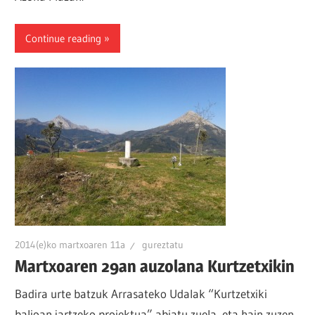
Continue reading
2014(e)ko martxoaren 11a
gureztatu
Martxoaren 29an auzolana Kurtzetxikin
Badira urte batzuk Arrasateko Udalak “Kurtzetxiki
balioan jartzeko proiektua” abiatu zuela, eta hain zuzen,