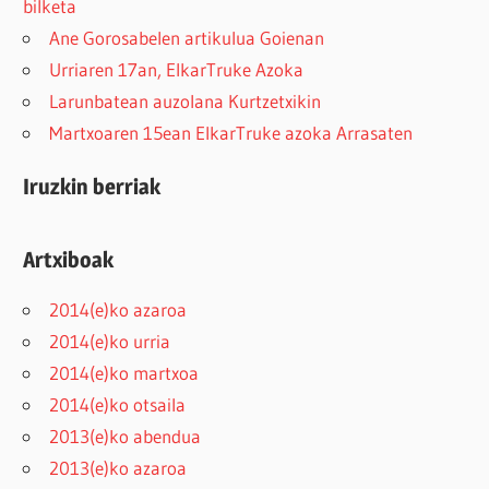
bilketa
Ane Gorosabelen artikulua Goienan
Urriaren 17an, ElkarTruke Azoka
Larunbatean auzolana Kurtzetxikin
Martxoaren 15ean ElkarTruke azoka Arrasaten
Iruzkin berriak
Artxiboak
2014(e)ko azaroa
2014(e)ko urria
2014(e)ko martxoa
2014(e)ko otsaila
2013(e)ko abendua
2013(e)ko azaroa