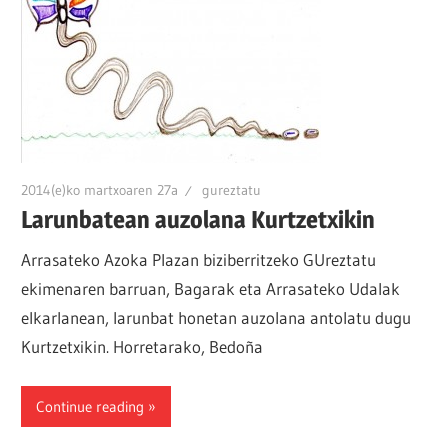
2014(e)ko martxoaren 27a
gureztatu
Larunbatean auzolana Kurtzetxikin
Arrasateko Azoka Plazan biziberritzeko GUreztatu
ekimenaren barruan, Bagarak eta Arrasateko Udalak
elkarlanean, larunbat honetan auzolana antolatu dugu
Kurtzetxikin. Horretarako, Bedoña
Continue reading