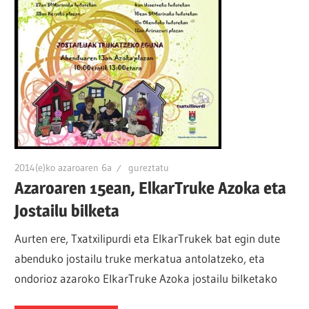
2014(e)ko azaroaren 6a
gureztatu
Azaroaren 15ean, ElkarTruke Azoka eta
Jostailu bilketa
Aurten ere, Txatxilipurdi eta ElkarTrukek bat egin dute
abenduko jostailu truke merkatua antolatzeko, eta
ondorioz azaroko ElkarTruke Azoka jostailu bilketako