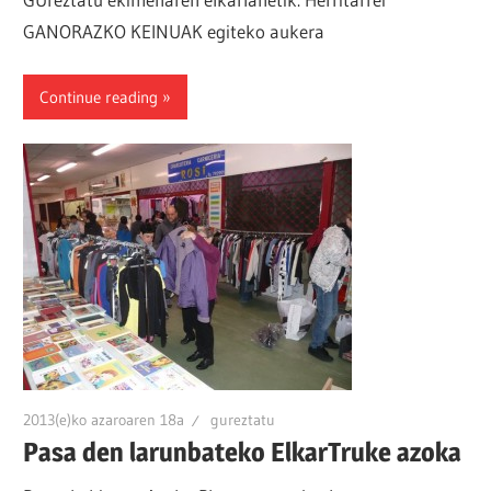
GANORAZKO KEINUAK egiteko aukera
Continue reading
2013(e)ko azaroaren 18a
gureztatu
Pasa den larunbateko ElkarTruke azoka