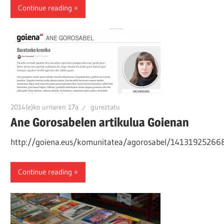
Continue reading
2014(e)ko urriaren 17a
gureztatu
Ane Gorosabelen artikulua Goienan
http://goiena.eus/komunitatea/agorosabel/14131925266
Continue reading