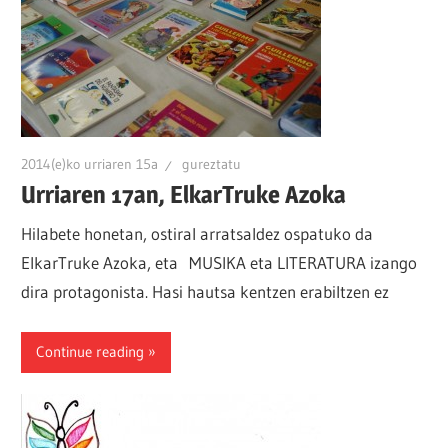
2014(e)ko urriaren 15a
gureztatu
Urriaren 17an, ElkarTruke Azoka
Hilabete honetan, ostiral arratsaldez ospatuko da
ElkarTruke Azoka, eta MUSIKA eta LITERATURA izango
dira protagonista. Hasi hautsa kentzen erabiltzen ez
Continue reading