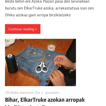
Beste behin ere Azoka Plazan pasa den larunatean
burutu zen ElkarTruke azoka, arrakastatsua izan zen.
Ohiko azokaz gain arropa birziklatzeko
Continue reading
2013(e)ko azaroaren 15a
gureztatu
Bihar, ElkarTruke azokan arropak