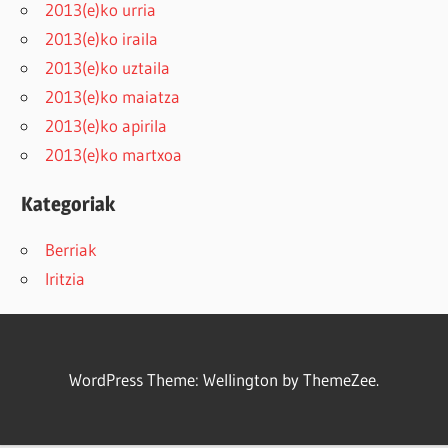
2013(e)ko urria
2013(e)ko iraila
2013(e)ko uztaila
2013(e)ko maiatza
2013(e)ko apirila
2013(e)ko martxoa
Kategoriak
Berriak
Iritzia
WordPress Theme: Wellington by ThemeZee.