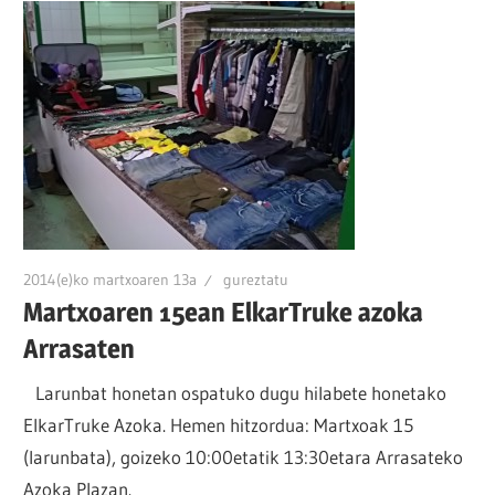
2014(e)ko martxoaren 13a
gureztatu
Martxoaren 15ean ElkarTruke azoka
Arrasaten
Larunbat honetan ospatuko dugu hilabete honetako
ElkarTruke Azoka. Hemen hitzordua: Martxoak 15
(larunbata), goizeko 10:00etatik 13:30etara Arrasateko
Azoka Plazan.