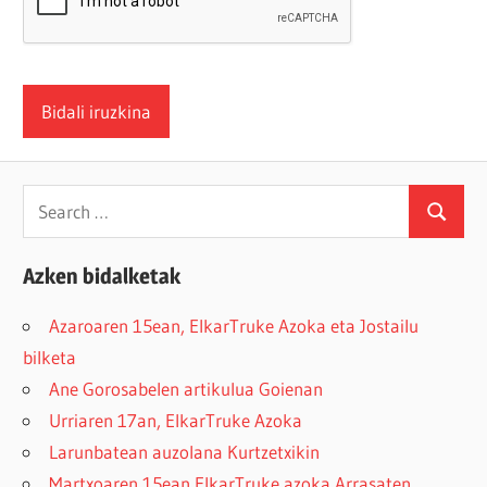
Search
Search
for:
Azken bidalketak
Azaroaren 15ean, ElkarTruke Azoka eta Jostailu
bilketa
Ane Gorosabelen artikulua Goienan
Urriaren 17an, ElkarTruke Azoka
Larunbatean auzolana Kurtzetxikin
Martxoaren 15ean ElkarTruke azoka Arrasaten