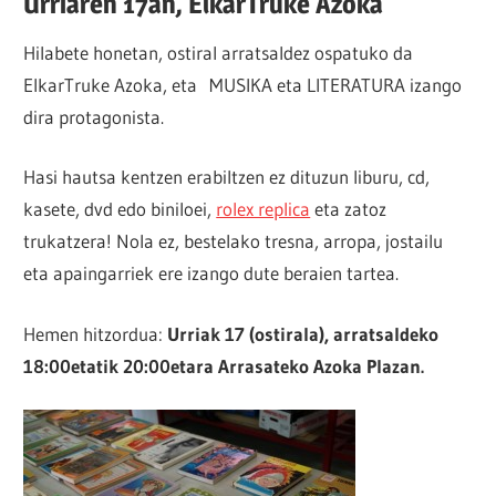
Urriaren 17an, ElkarTruke Azoka
Hilabete honetan, ostiral arratsaldez ospatuko da
ElkarTruke Azoka, eta MUSIKA eta LITERATURA izango
dira protagonista.
Hasi hautsa kentzen erabiltzen ez dituzun liburu, cd,
kasete, dvd edo biniloei,
rolex replica
eta zatoz
trukatzera! Nola ez, bestelako tresna, arropa, jostailu
eta apaingarriek ere izango dute beraien tartea.
Hemen hitzordua:
Urriak 17 (ostirala), arratsaldeko
18:00etatik 20:00etara Arrasateko Azoka Plazan.