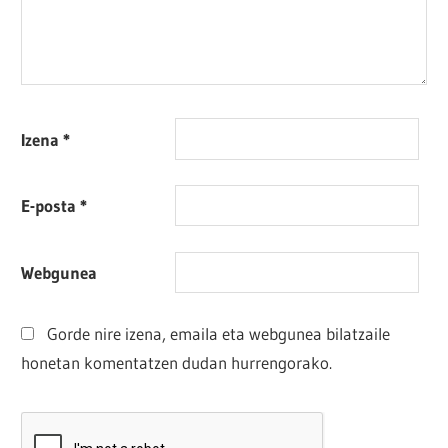
Izena
*
E-posta
*
Webgunea
Gorde nire izena, emaila eta webgunea bilatzaile
honetan komentatzen dudan hurrengorako.