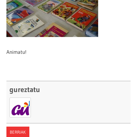
Animatu!
gureztatu
BERRIAK