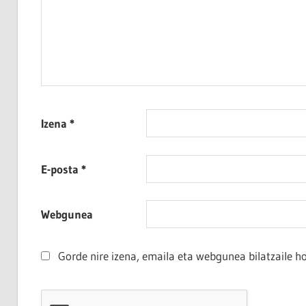
Izena
*
E-posta
*
Webgunea
Gorde nire izena, emaila eta webgunea bilatzaile