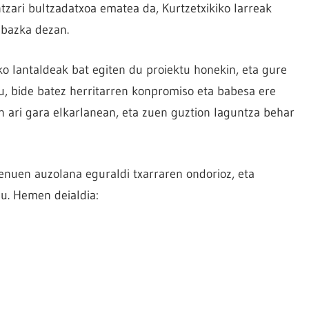
tzari bultzadatxoa ematea da, Kurtzetxikiko larreak
 bazka dezan.
o lantaldeak bat egiten du proiektu honekin, eta gure
u, bide batez herritarren konpromiso eta babesa ere
n ari gara elkarlanean, eta zuen guztion laguntza behar
enuen auzolana eguraldi txarraren ondorioz, eta
u. Hemen deialdia: