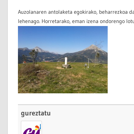
Auzolanaren antolaketa egokirako, beharrezkoa da
lehenago. Horretarako, eman izena ondorengo lo
gureztatu