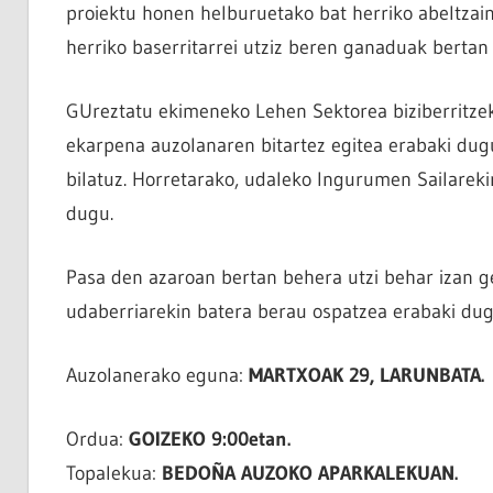
proiektu honen helburuetako bat herriko abeltzain
herriko baserritarrei utziz beren ganaduak bertan
GUreztatu ekimeneko Lehen Sektorea biziberritzek
ekarpena auzolanaren bitartez egitea erabaki dug
bilatuz. Horretarako, udaleko Ingurumen Sailareki
dugu.
Pasa den azaroan bertan behera utzi behar izan g
udaberriarekin batera berau ospatzea erabaki dug
Auzolanerako eguna:
MARTXOAK 29, LARUNBATA.
Ordua:
GOIZEKO 9:00etan.
Topalekua:
BEDOÑA AUZOKO APARKALEKUAN.