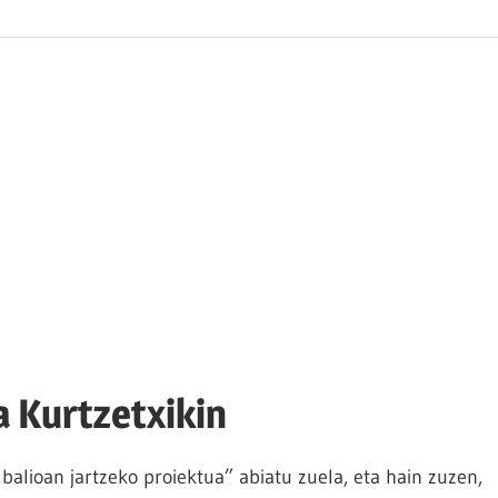
 Kurtzetxikin
balioan jartzeko proiektua” abiatu zuela, eta hain zuzen,