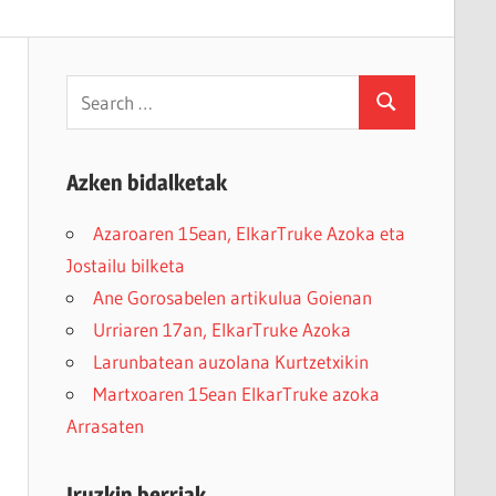
Search
Search
for:
Azken bidalketak
Azaroaren 15ean, ElkarTruke Azoka eta
Jostailu bilketa
Ane Gorosabelen artikulua Goienan
Urriaren 17an, ElkarTruke Azoka
Larunbatean auzolana Kurtzetxikin
Martxoaren 15ean ElkarTruke azoka
Arrasaten
Iruzkin berriak