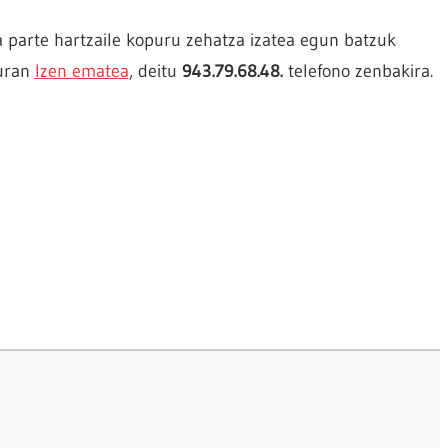
 parte hartzaile kopuru zehatza izatea egun batzuk
turan
Izen ematea
, deitu
943.79.68.48.
telefono zenbakira.