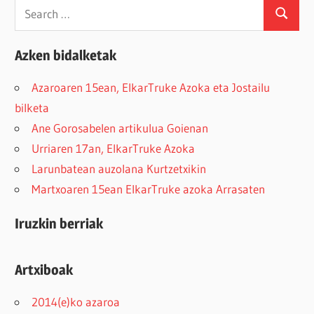
Search
Search
for:
Azken bidalketak
Azaroaren 15ean, ElkarTruke Azoka eta Jostailu
bilketa
Ane Gorosabelen artikulua Goienan
Urriaren 17an, ElkarTruke Azoka
Larunbatean auzolana Kurtzetxikin
Martxoaren 15ean ElkarTruke azoka Arrasaten
Iruzkin berriak
Artxiboak
2014(e)ko azaroa