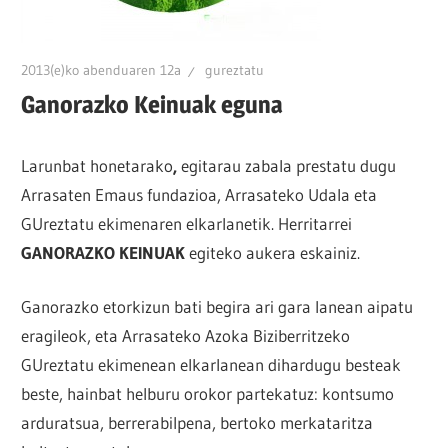
2013(e)ko abenduaren 12a
gureztatu
Ganorazko Keinuak eguna
Larunbat honetarako
,
egitarau zabala prestatu dugu
Arrasaten Emaus fundazioa, Arrasateko Udala eta
GUreztatu ekimenaren elkarlanetik. Herritarrei
GANORAZKO KEINUAK
egiteko aukera eskainiz.
Ganorazko etorkizun bati begira ari gara lanean aipatu
eragileok, eta Arrasateko Azoka Biziberritzeko
GUreztatu ekimenean elkarlanean dihardugu besteak
beste, hainbat helburu orokor partekatuz: kontsumo
arduratsua, berrerabilpena, bertoko merkataritza