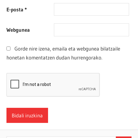
E-posta
*
Webgunea
Gorde nire izena, emaila eta webgunea bilatzaile
honetan komentatzen dudan hurrengorako.