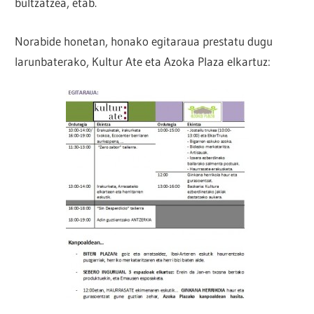
bultzatzea, etab.
Norabide honetan, honako egitaraua prestatu dugu
larunbaterako, Kultur Ate eta Azoka Plaza elkartuz: