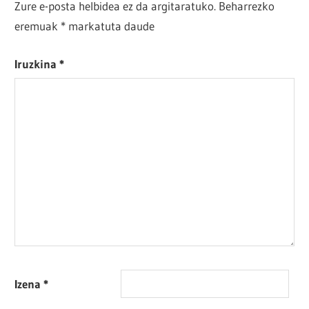
Zure e-posta helbidea ez da argitaratuko.
Beharrezko
eremuak
*
markatuta daude
Iruzkina
*
Izena
*