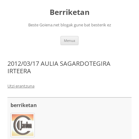
Berriketan
Beste Goiena.net blogak gune bat besterik ez
Edukira
Menua
salto
egin
2012/03/17 AULIA SAGARDOTEGIRA
IRTEERA
Utzi erantzuna
berriketan