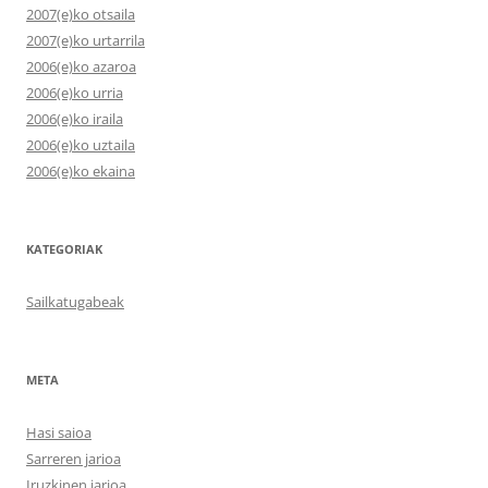
2007(e)ko otsaila
2007(e)ko urtarrila
2006(e)ko azaroa
2006(e)ko urria
2006(e)ko iraila
2006(e)ko uztaila
2006(e)ko ekaina
KATEGORIAK
Sailkatugabeak
META
Hasi saioa
Sarreren jarioa
Iruzkinen jarioa