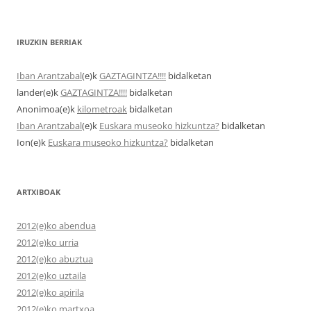
IRUZKIN BERRIAK
Iban Arantzabal
(e)k
GAZTAGINTZA!!!!
bidalketan
lander
(e)k
GAZTAGINTZA!!!!
bidalketan
Anonimoa
(e)k
kilometroak
bidalketan
Iban Arantzabal
(e)k
Euskara museoko hizkuntza?
bidalketan
Ion
(e)k
Euskara museoko hizkuntza?
bidalketan
ARTXIBOAK
2012(e)ko abendua
2012(e)ko urria
2012(e)ko abuztua
2012(e)ko uztaila
2012(e)ko apirila
2012(e)ko martxoa