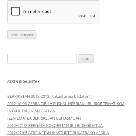
Bilatu:
AZKEN BIDALKETAK
BERRIKETAN 2012-2013: 7. ikasturtea badator!!!
2012-10-06 GERRA ZIBILA EUSKAL HERRIAN: IBILBIDE TEMATIKOA
INTXORTAREN MAGALEAN
IZEN EMATEA BERRIKETAN EGITASMOAN
2012/07/18 BERGARA KOLORETAN IBILBIDE GIDATUA
2012/07/05 BERRIKETAN IKASTURTE BUKAERAKO AFARIA