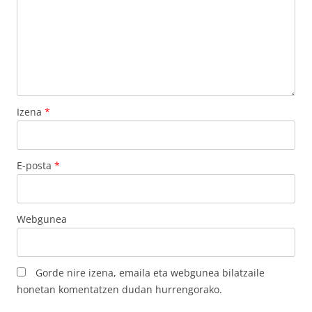
Izena
*
E-posta
*
Webgunea
Gorde nire izena, emaila eta webgunea bilatzaile
honetan komentatzen dudan hurrengorako.