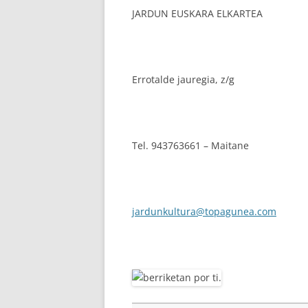
JARDUN EUSKARA ELKARTEA
Errotalde jauregia, z/g
Tel. 943763661 – Maitane
jardunkultura@topagunea.com