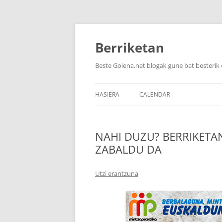
Berriketan
Beste Goiena.net blogak gune bat besterik 
HASIERA
CALENDAR
NAHI DUZU? BERRIKETA
ZABALDU DA
Utzi erantzuna