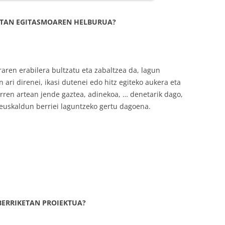
KETAN EGITASMOAREN HELBURUA?
 erabilera bultzatu eta zabaltzea da, lagun
 ari direnei, ikasi dutenei edo hitz egiteko aukera eta
rren artean jende gaztea, adinekoa, … denetarik dago,
euskaldun berriei laguntzeko gertu dagoena.
BERRIKETAN PROIEKTUA?