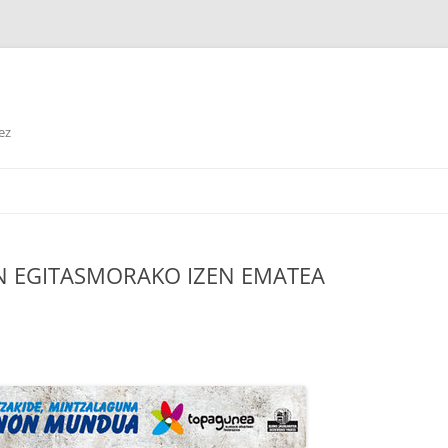
ez
Edukira
salto
egin
N EGITASMORAKO IZEN EMATEA