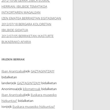
2012-10-06 GERRA ZIBILA EUSKAL
HERRIAN: IBILBIDE TEMATIKOA
INTXORTAREN MAGALEAN
IZEN EMATEA BERRIKETAN EGITASMOAN
2012/07/18 BERGARA KOLORETAN
IBILBIDE GIDATUA
2012/07/05 BERRIKETAN IKASTURTE
BUKAERAKO AFARIA
IRUZKIN BERRIAK
Iban Arantzabal
(e)k
GAZTAGINTZA!!!!
bidalketan
lander
(e)k
GAZTAGINTZA!!!!
bidalketan
Anonimoa
(e)k
kilometroak
bidalketan
Iban Arantzabal
(e)k
Euskara museoko
hizkuntza?
bidalketan
Ion
(e)k
Euskara museoko hizkuntza?