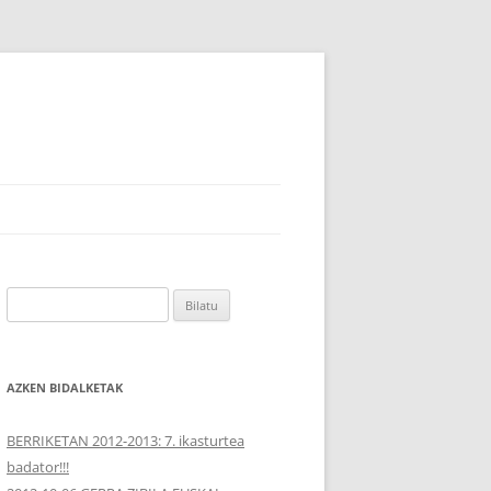
Bilatu:
AZKEN BIDALKETAK
BERRIKETAN 2012-2013: 7. ikasturtea
badator!!!