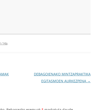
en 14a
.
RAMAK
DEBAGOIENAKO MINTZAPRAKTIKA
EGITASMOEN AURKEZPENA
→
uko.
Beharrezko eremuak
*
markatuta daude