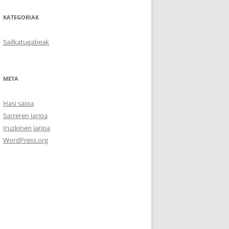
KATEGORIAK
Sailkatugabeak
META
Hasi saioa
Sarreren jarioa
Iruzkinen jarioa
WordPress.org