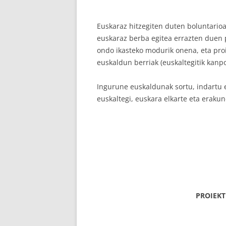
Euskaraz hitzegiten duten boluntarioa
euskaraz berba egitea errazten duen p
ondo ikasteko modurik onena, eta pro
euskaldun berriak (euskaltegitik kanpo
Ingurune euskaldunak sortu, indartu 
euskaltegi, euskara elkarte eta eraku
PROIEK