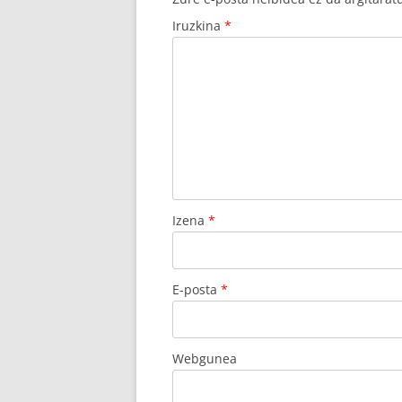
Iruzkina
*
Izena
*
E-posta
*
Webgunea