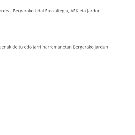
a, Bergarako Udal Euskaltegia, AEK eta Jardun
uenak deitu edo jarri harremanetan Bergarako Jardun