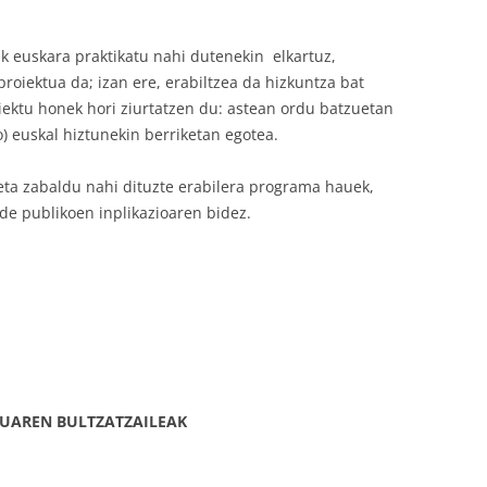
k euskara praktikatu nahi dutenekin elkartuz,
roiektua da; izan ere, erabiltzea da hizkuntza bat
iektu honek hori ziurtatzen du: astean ordu batzuetan
) euskal hiztunekin berriketan egotea.
eta zabaldu nahi dituzte erabilera programa hauek,
nde publikoen inplikazioaren bidez.
TUAREN BULTZATZAILEAK