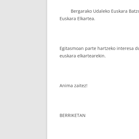
Bergarako Udaleko Euskara Batzorde
Euskara Elkartea.
Egitasmoan parte hartzeko interesa d
euskara elkartearekin.
Anima zaitez!
BERRIKETAN