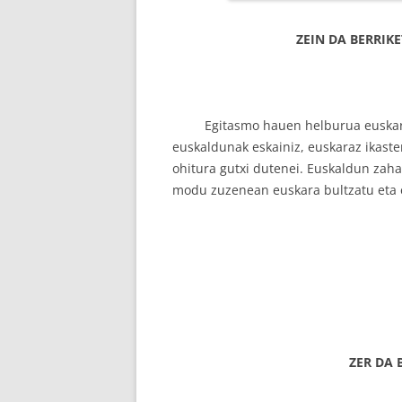
ZEIN DA BERRI
Egitasmo hauen helburua euskararen
euskaldunak eskainiz, euskaraz ikasten
ohitura gutxi dutenei. Euskaldun zaha
modu zuzenean euskara bultzatu eta 
ZER DA 