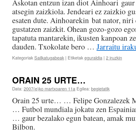
Askotan entzun izan diot Ainhoari gaur
atsegin zaizkiola. Jendeari ez zaizkio gus
esaten dute. Ainhoarekin bat nator, niri
gustatzen zaizkit. Ohean gozo-gozo egon
tapatuta mantarekin, ikusten kanpoan z
dauden. Txokolate bero …
Jarraitu ira
Kategoriak
Sailkatugabeak
|
Etiketak
eguraldia
|
2 iruzkin
ORAIN 25 URTE…
Data:
2007(e)ko martxoaren 11a
Egilea:
begietatik
Orain 25 urte… … Felipe Gonzalezek M
… Futbol mundiala jokatu zen Espainia
… gaur bezalako egun batean, amak mu
Bilbon.