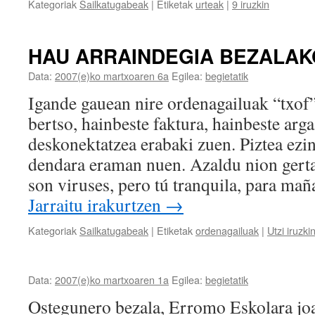
Kategoriak
Sailkatugabeak
|
Etiketak
urteak
|
9 iruzkin
HAU ARRAINDEGIA BEZALA
Data:
2007(e)ko martxoaren 6a
Egilea:
begietatik
Igande gauean nire ordenagailuak “txof
bertso, hainbeste faktura, hainbeste ar
deskonektatzea erabaki zuen. Piztea ezin
dendara eraman nuen. Azaldu nion gerta
son viruses, pero tú tranquila, para ma
Jarraitu irakurtzen
→
Kategoriak
Sailkatugabeak
|
Etiketak
ordenagailuak
|
Utzi iruzki
Data:
2007(e)ko martxoaren 1a
Egilea:
begietatik
Ostegunero bezala, Erromo Eskolara joa