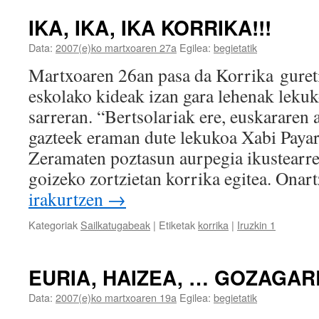
IKA, IKA, IKA KORRIKA!!!
Data:
2007(e)ko martxoaren 27a
Egilea:
begietatik
Martxoaren 26an pasa da Korrika gureti
eskolako kideak izan gara lehenak leku
sarreran. “Bertsolariak ere, euskararen 
gazteek eraman dute lekukoa Xabi Payar
Zeramaten poztasun aurpegia ikustearre
goizeko zortzietan korrika egitea. Ona
irakurtzen
→
Kategoriak
Sailkatugabeak
|
Etiketak
korrika
|
Iruzkin 1
EURIA, HAIZEA, … GOZAGARR
Data:
2007(e)ko martxoaren 19a
Egilea:
begietatik