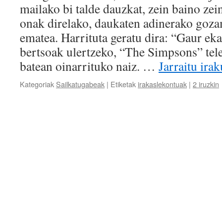
mailako bi talde dauzkat, zein baino zei
onak direlako, daukaten adinerako goz
ematea. Harrituta geratu dira: “Gaur ek
bertsoak ulertzeko, “The Simpsons” tele
batean oinarrituko naiz. …
Jarraitu ira
Kategoriak
Sailkatugabeak
|
Etiketak
irakaslekontuak
|
2 iruzkin