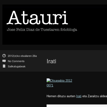
2012(e)ko otsailaren 26a
Irati
No Comments
Sailkatugabeak
Hemen dituzu aurten
Irati
eta Zaraitzu aldea