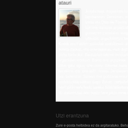
atauri
Joxefe naiz. Aspaldian ho
lagunartean. Jaiotzean, or
izena eta Diaz de Tuesta
bat urte daramat argazkiak
gustatzen zaidalako, aleg
urteotan, argazkilaritza be
Kodak eta Fujifilm pelikulak erabiltzeari u
beteta daukat, eta ordenagailua, irudi digit
parte hartu dut. Batzuetan editore moduan
argazkilari moduan. Baina nire argazkiak,
ditut, gaur egun, nire ustez, Internet bai
handiena eta, ziur aski, onena. Jendearen
bai, behintzat. Sarean nire goitizena Ataur
profesionala sarean dago. Beraz, norbaitek
berri jakin nahi badu sareko bilatzaileetar
du daturen bat edo beste bere jakin mina
Utzi erantzuna
Zure e-posta helbidea ez da argitaratuko.
Beha