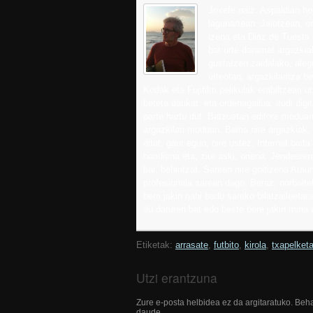
Joxefe naiz. Aspaldian ho
lagunartean. Jaiotzean, or
izena eta Diaz de Tuesta
bat urte daramat argazkiak
gustatzen zaidalako, aleg
urteotan, argazkilaritza be
Kodak eta Fujifilm pelikulak erabiltzeari u
beteta daukat, eta ordenagailua, irudi digit
parte hartu dut. Batzuetan editore moduan
argazkilari moduan. Baina nire argazkiak,
ditut, gaur egun, nire ustez, Internet bai
handiena eta, ziur aski, onena. Jendearen
bai, behintzat. Sarean nire goitizena Ataur
profesionala sarean dago. Beraz, norbaitek
berri jakin nahi badu sareko bilatzaileetar
du daturen bat edo beste bere jakin mina
Etiketak:
arrasate
,
futbito
,
kirola
,
txapelket
Utzi erantzuna
Zure e-posta helbidea ez da argitaratuko.
Beha
daude