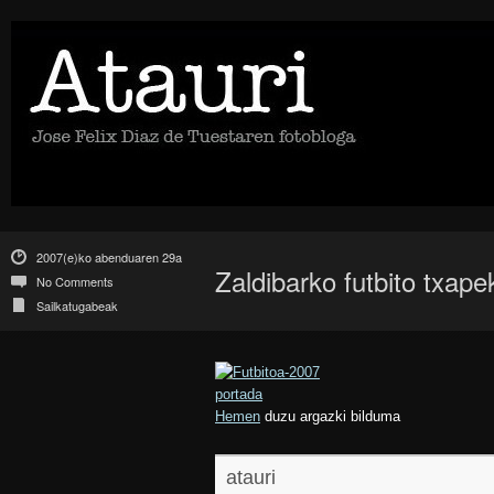
2007(e)ko abenduaren 29a
Zaldibarko futbito txap
No Comments
Sailkatugabeak
Hemen
duzu argazki bilduma
atauri