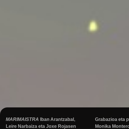
MARIMAISTRA
Iban Arantzabal
,
Grabazioa eta 
Leire Narbaiza
eta
Joxe Rojasen
Monika Montero