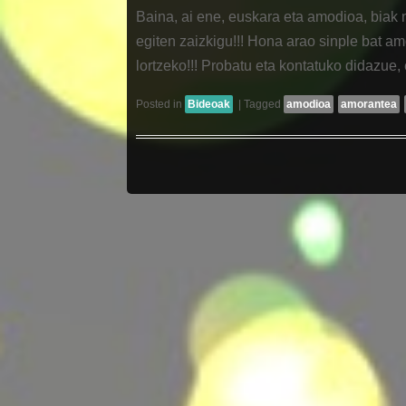
Baina, ai ene, euskara eta amodioa, biak 
egiten zaizkigu!!! Hona arao sinple bat a
lortzeko!!! Probatu eta kontatuko didazue,
Posted in
Bideoak
|
Tagged
amodioa
amorantea