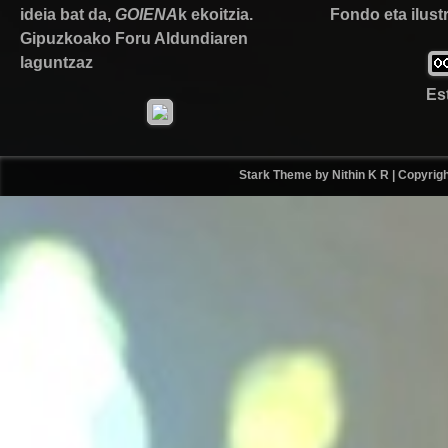
ideia bat da,
GOIENA
k ekoitzia.
Fondo eta ilust
Gipuzkoako Foru Aldundiaren
laguntzaz
Est
Stark Theme by Nithin K R
| Copyrigh