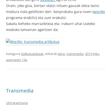
Orain, joko gisa, bertan idatzi nituen gauzak ideia-laino
modura nola gelditzen den konprobatu gura nuen (
wordle
programa erabiliz) eta zuei erakutsi.
Sakatu beheko marrazkitxoa eta irakurri ahal izateko
moduko tamainan agertzen da:
Kategoria
Sailkatugabeak
, etiketak
laino
,
transmedia
,
2011(e)ko
azaroaren 13a
.
Transmedia
Utzi erantzuna