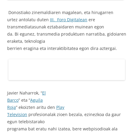
Donostiako zinemaldiaren magalean, eta hirugarren
urtez antolatu duten
III.
Foro Digitalean
ere
transmediatasunak eztabaidaren muinean egon
da. Bi egunez, transmedia produktuen narratiba, gidoiaren
eraketa, teknologia
berrien eragina eta interaktibitatea egon dira aztergai.
Javier Naharrok, “
El
Barco
” eta “
Aguila
Roja
” ekoizten aritu den
Play
Television
profesionalak zioen bezala, ezinezkoa da gaur
egun telebistarako
programa bat eratu nahi izatea, bere webpisodioak ala