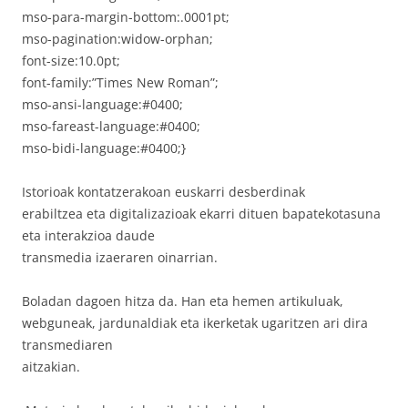
mso-para-margin-bottom:.0001pt;
mso-pagination:widow-orphan;
font-size:10.0pt;
font-family:”Times New Roman”;
mso-ansi-language:#0400;
mso-fareast-language:#0400;
mso-bidi-language:#0400;}
Istorioak kontatzerakoan euskarri desberdinak
erabiltzea eta digitalizazioak ekarri dituen bapatekotasuna
eta interakzioa daude
transmedia izaeraren oinarrian.
Boladan dagoen hitza da. Han eta hemen artikuluak,
webguneak, jardunaldiak eta ikerketak ugaritzen ari dira
transmediaren
aitzakian.