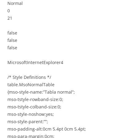
Normal
0
21
false
false
false
MicrosoftInternetExplorer4
/* Style Definitions */
table.MsoNormalTable
{mso-style-name:”Tabla normal”;
mso-tstyle-rowband-size:0;
mso-tstyle-colband-size:0;
mso-style-noshow:yes;
mso-style-parent:””;
mso-padding-alt:0cm 5.4pt 0cm 5.4pt;
mso-para-margin:0cm;