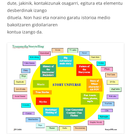
dute, jakinik, kontakizunak osagarri, egitura eta elementu
desberdinak izango
dituela. Non hasi eta noraino garatu istorioa medio
bakoitzaren gidoilariaren
kontua izango da.