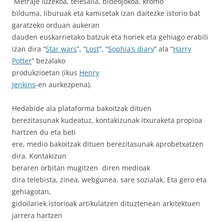
Metraje luzekoa, telesaila, bideojokoa, kromo
bilduma, liburuak eta kamisetak izan daitezke istorio bat
garatzeko orduan aukeran
dauden euskarrietako batzuk eta horiek eta gehiago erabili
izan dira “
Star wars
”, “
Lost
”, “
Sophia’s diary
” ala “
Harry
Potter
” bezalako
produkzioetan (ikus
Henry
Jenkins
-en aurkezpena).
Hedabide ala plataforma bakoitzak dituen
berezitasunak kudeatuz, kontakizunak itxuraketa propioa
hartzen du eta beti
ere, medio bakoitzak dituen berezitasunak aprobetxatzen
dira. Kontakizun
beraren orbitan mugitzen
diren medioak
dira telebista, zinea, webgunea, sare sozialak. Eta gero eta
gehiagotan,
gidoilariek istorioak artikulatzen dituztenean arkitektuen
jarrera hartzen