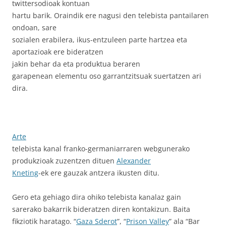
twittersodioak kontuan
hartu barik. Oraindik ere nagusi den telebista pantailaren
ondoan, sare
sozialen erabilera, ikus-entzuleen parte hartzea eta
aportazioak ere bideratzen
jakin behar da eta produktua beraren
garapenean elementu oso garrantzitsuak suertatzen ari
dira.
Arte
telebista kanal franko-germaniarraren webgunerako
produkzioak zuzentzen dituen
Alexander
Kneting
-ek ere gauzak antzera ikusten ditu.
Gero eta gehiago dira ohiko telebista kanalaz gain
sarerako bakarrik bideratzen diren kontakizun. Baita
fikziotik haratago. “
Gaza Sderot
”, “
Prison Valley
” ala “Bar