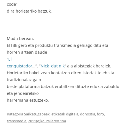
code”
dira horietariko batzuk.
Modu berean,
EITBk gero eta produktu transmedia gehiago ditu eta
horren artean daude
“
El
conquistador
…”, “
Nick
dut nik
” ala albistegiak beraiek.
Horietariko bakoitzean kontatzen diren istoriak telebista
tradizionalaz gain
beste plataforma batzuk erabiltzen dituzte edukia zabaldu
eta jendearekiko
harremana estutzeko.
Kategoria
Sailkatugabeak
, etiketak
digitala
,
donostia
,
foro
,
transmedia
,
2011(e)ko irailaren 19a
.