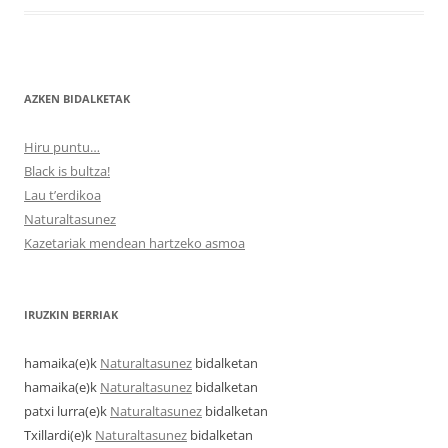
AZKEN BIDALKETAK
Hiru puntu…
Black is bultza!
Lau t’erdikoa
Naturaltasunez
Kazetariak mendean hartzeko asmoa
IRUZKIN BERRIAK
hamaika
(e)k
Naturaltasunez
bidalketan
hamaika
(e)k
Naturaltasunez
bidalketan
patxi lurra
(e)k
Naturaltasunez
bidalketan
Txillardi
(e)k
Naturaltasunez
bidalketan