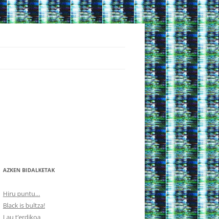
AZKEN BIDALKETAK
Hiru puntu…
Black is bultza!
Lau t’erdikoa