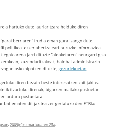
rrela hartuko dute Jaurlaritzara helduko diren
“garai berriaren” irudia eman gura izango dute.
il politikoa, ezker abertzaleari buruzko informazioa
k egotearena jarri dituzte “aldaketaren” neurgarri gisa.
tzerakoan, zuzendaritzakoak, hainbat administrazio
 ezagun asko aipatzen dituzte,
gezurlekuetan
rtuko diren bezain beste interesatzen zait jakitea
etik itzartuko direnak, bigarren mailako postuetan
ren ardura postuetara.
r bat ematen dit jakitea zer gertatuko den ETBko
psoe
,
2009(e)ko martxoaren 25a
.