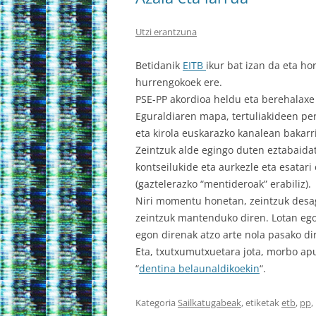
Utzi erantzuna
Betidanik
EITB
ikur bat izan da eta ho
hurrengokoek ere.
PSE-PP akordioa heldu eta berehalaxe 
Eguraldiaren mapa, tertuliakideen perf
eta kirola euskarazko kanalean bakarri
Zeintzuk alde egingo duten eztabaida
kontseilukide eta aurkezle eta esatari
(gaztelerazko “mentideroak” erabiliz).
Niri momentu honetan, zeintzuk desage
zeintzuk mantenduko diren. Lotan egot
egon direnak atzo arte nola pasako di
Eta, txutxumutxuetara jota, morbo apu
“
dentina belaunaldikoekin
“.
Kategoria
Sailkatugabeak
, etiketak
etb
,
pp
,