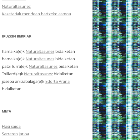
Naturaltasunez
Kazetariak mendean hartzeko asmoa
IRUZKIN BERRIAK
hamaika
(e)k
Naturaltasunez
bidalketan
hamaika
(e)k
Naturaltasunez
bidalketan
patxi lurra
(e)k
Naturaltasunez
bidalketan
Txillardi
(e)k
Naturaltasunez
bidalketan
joseba arrizabalaga
(e)k
Edorta Arana
bidalketan
META
Hasi saioa
Sarreren jarioa