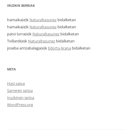
IRUZKIN BERRIAK
hamaika
(e)k
Naturaltasunez
bidalketan
hamaika
(e)k
Naturaltasunez
bidalketan
patxi lurra
(e)k
Naturaltasunez
bidalketan
Txillardi
(e)k
Naturaltasunez
bidalketan
joseba arrizabalaga
(e)k
Edorta Arana
bidalketan
META
Hasi saioa
Sarreren jarioa
Iruzkinen jarioa
WordPress.org