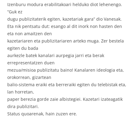
Izenburu modura erabilitakoari helduko diot lehenengo.
“Guk ez
dugu publizitaterik egiten, kazetariak gara” dio Vanesak.
Eta nik pentsatu dut:
esango al dit inork non hasten den
eta non amaitzen den
kazetariaren eta publizitariaren arteko muga. Zer bestela
egiten du bada
aurkezle batek kanalari aurpegia jarri eta berak
errepresentatzen duen
mezua/misioa publizitatu baino! Kanalaren ideologia eta,
orokorrean, gizartean
balio-sistema eraiki eta berreraiki egiten du telebistak eta,
lan horretan,
paper berezia gorde zaie albistegiei. Kazetari izateagatik
dira publizitari.
Status quoarenak, hain zuzen ere.