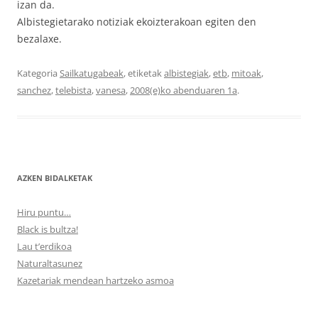
izan da.
Albistegietarako notiziak ekoizterakoan egiten den
bezalaxe.
Kategoria
Sailkatugabeak
, etiketak
albistegiak
,
etb
,
mitoak
,
sanchez
,
telebista
,
vanesa
,
2008(e)ko abenduaren 1a
.
AZKEN BIDALKETAK
Hiru puntu…
Black is bultza!
Lau t’erdikoa
Naturaltasunez
Kazetariak mendean hartzeko asmoa