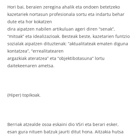
Hori bai, beraien zeregina ahalik eta ondoen betetzeko
kazetariek nortasun profesionala sortu eta indartu behar
dute eta hor kokatzen
dira aipatzen nabilen artikuluan ageri diren “senak”,
“mitoak” eta idealizazioak. Besteak beste, kazetarien funtzio
sozialak aipatzen dituztenak: “aktualitateak ematen diguna
kontatzea”, “errealitatearen
argazkiak ateratzea” eta “objektibotasuna” lortu
daitekeenaren ametsa.
(Hiper) topikoak.
Berriak atzealde osoa eskaini dio VSri eta berari esker,
esan gura nituen batzuk jaurti ditut hona. Aitzakia hutsa