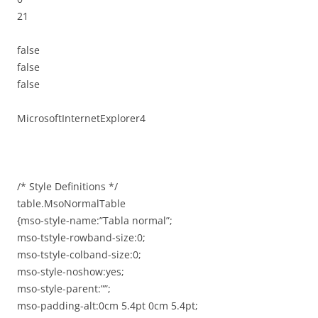
21
false
false
false
MicrosoftInternetExplorer4
/* Style Definitions */
table.MsoNormalTable
{mso-style-name:”Tabla normal”;
mso-tstyle-rowband-size:0;
mso-tstyle-colband-size:0;
mso-style-noshow:yes;
mso-style-parent:””;
mso-padding-alt:0cm 5.4pt 0cm 5.4pt;