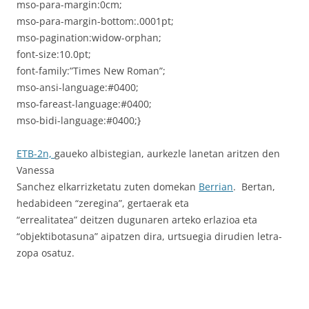
mso-para-margin:0cm;
mso-para-margin-bottom:.0001pt;
mso-pagination:widow-orphan;
font-size:10.0pt;
font-family:”Times New Roman”;
mso-ansi-language:#0400;
mso-fareast-language:#0400;
mso-bidi-language:#0400;}
ETB-2n,
gaueko albistegian, aurkezle lanetan aritzen den
Vanessa
Sanchez elkarrizketatu zuten domekan
Berrian
. Bertan,
hedabideen “zeregina”, gertaerak eta
“errealitatea” deitzen dugunaren arteko erlazioa eta
“objektibotasuna” aipatzen dira, urtsuegia dirudien letra-
zopa osatuz.