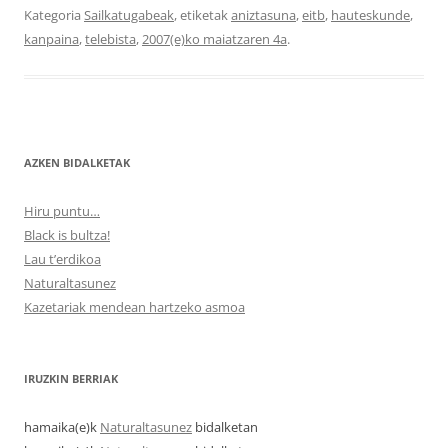
Kategoria
Sailkatugabeak
, etiketak
aniztasuna
,
eitb
,
hauteskunde
,
kanpaina
,
telebista
,
2007(e)ko maiatzaren 4a
.
AZKEN BIDALKETAK
Hiru puntu…
Black is bultza!
Lau t’erdikoa
Naturaltasunez
Kazetariak mendean hartzeko asmoa
IRUZKIN BERRIAK
hamaika
(e)k
Naturaltasunez
bidalketan