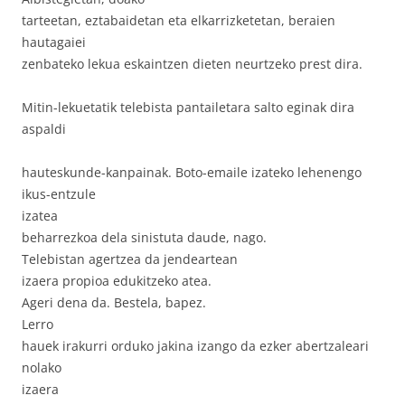
tarteetan, eztabaidetan eta elkarrizketetan, beraien
hautagaiei
zenbateko lekua eskaintzen dieten neurtzeko prest dira.
Mitin-lekuetatik telebista pantailetara salto eginak dira
aspaldi
hauteskunde-kanpainak. Boto-emaile izateko lehenengo
ikus-entzule
izatea
beharrezkoa dela sinistuta daude, nago.
Telebistan agertzea da jendeartean
izaera propioa edukitzeko atea.
Ageri dena da. Bestela, bapez.
Lerro
hauek irakurri orduko jakina izango da ezker abertzaleari
nolako
izaera