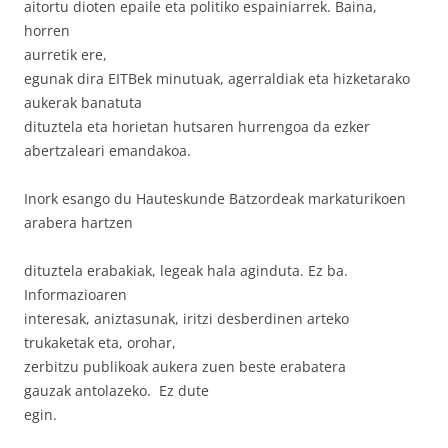
aitortu dioten epaile eta politiko espainiarrek. Baina,
horren
aurretik ere,
egunak dira EITBek minutuak, agerraldiak eta hizketarako
aukerak banatuta
dituztela eta horietan hutsaren hurrengoa da ezker
abertzaleari emandakoa.
Inork esango du Hauteskunde Batzordeak markaturikoen
arabera hartzen
dituztela erabakiak, legeak hala aginduta. Ez ba.
Informazioaren
interesak, aniztasunak, iritzi desberdinen arteko
trukaketak eta, orohar,
zerbitzu publikoak aukera zuen beste erabatera
gauzak antolazeko. Ez dute
egin.