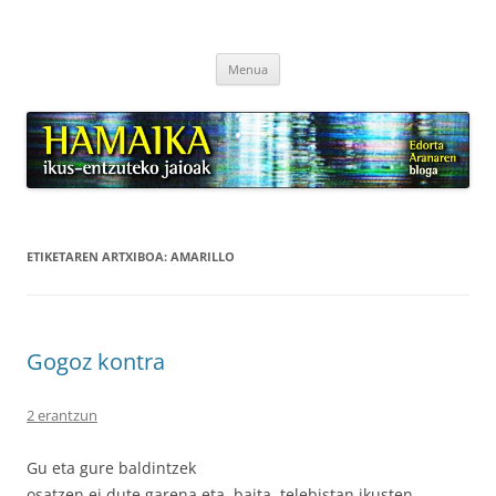
Hamaika
Edorta Aranaren blog-a
Edukira
Menua
salto
egin
ETIKETAREN ARTXIBOA:
AMARILLO
Gogoz kontra
2 erantzun
Gu eta gure baldintzek
osatzen ei dute garena eta, baita, telebistan ikusten