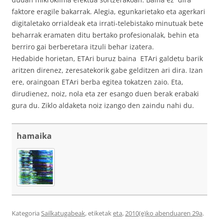
faktore eragile bakarrak. Alegia, egunkarietako eta agerkari
digitaletako orrialdeak eta irrati-telebistako minutuak bete
beharrak eramaten ditu bertako profesionalak, behin eta
berriro gai berberetara itzuli behar izatera.
Hedabide horietan, ETAri buruz baina ETAri galdetu barik
aritzen direnez, zeresatekorik gabe gelditzen ari dira. Izan
ere, oraingoan ETAri berba egitea tokatzen zaio. Eta,
dirudienez, noiz, nola eta zer esango duen berak erabaki
gura du. Ziklo aldaketa noiz izango den zaindu nahi du.
hamaika
Kategoria
Sailkatugabeak
, etiketak
eta
,
2010(e)ko abenduaren 29a
.