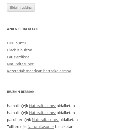
AZKEN BIDALKETAK
Hiru puntu…
Black is bultza!
Lau t’erdikoa
Naturaltasunez
Kazetariak mendean hartzeko asmoa
IRUZKIN BERRIAK
hamaika
(e)k
Naturaltasunez
bidalketan
hamaika
(e)k
Naturaltasunez
bidalketan
patxi lurra
(e)k
Naturaltasunez
bidalketan
Txillardi
(e)k
Naturaltasunez
bidalketan