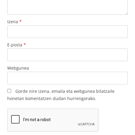
Izena
*
E-posta
*
Webgunea
Gorde nire izena, emaila eta webgunea bilatzaile
honetan komentatzen dudan hurrengorako.