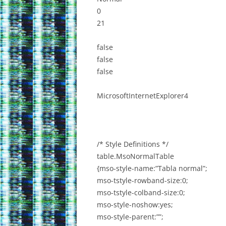
0
21
false
false
false
MicrosoftInternetExplorer4
/* Style Definitions */
table.MsoNormalTable
{mso-style-name:”Tabla normal”;
mso-tstyle-rowband-size:0;
mso-tstyle-colband-size:0;
mso-style-noshow:yes;
mso-style-parent:””;