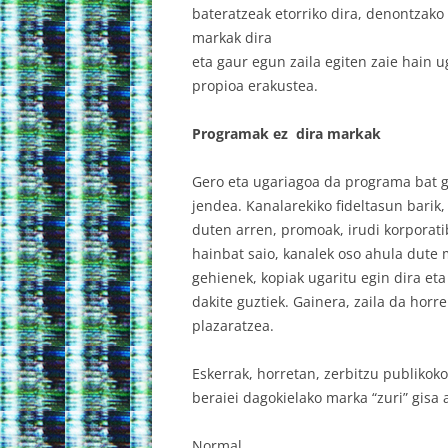
bateratzeak etorriko dira, denontzako 
markak dira
eta gaur egun zaila egiten zaie hain 
propioa erakustea.
Programak ez dira markak
Gero eta ugariagoa da programa bat g
jendea. Kanalarekiko fideltasun barik,
duten arren, promoak, irudi korporatib
hainbat saio, kanalek oso ahula dute 
gehienek, kopiak ugaritu egin dira e
dakite guztiek. Gainera, zaila da hor
plazaratzea.
Eskerrak, horretan, zerbitzu publikok
beraiei dagokielako marka “zuri” gisa 
Normal