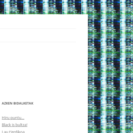
AZKEN BIDALKETAK
Hiru puntu…
Black is bultza!
Lau t’erdikoa