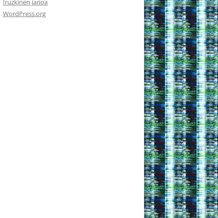
Iruzkinen jarioa
WordPress.org