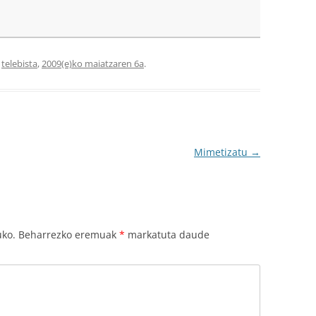
,
telebista
,
2009(e)ko maiatzaren 6a
.
Mimetizatu
→
uko.
Beharrezko eremuak
*
markatuta daude