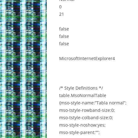
0
21
false
false
false
MicrosoftInternetExplorer4
/* Style Definitions */
table.MsoNormalTable
{mso-style-name:”Tabla normal”;
mso-tstyle-rowband-size:0;
mso-tstyle-colband-size:0;
mso-style-noshow:yes;
mso-style-parent:””;