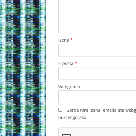
Izena
*
E-posta
*
Webgunea
Gorde nire izena, emaila eta web
hurrengorako.