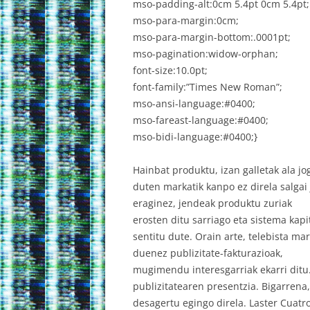
mso-padding-alt:0cm 5.4pt 0cm 5.4pt;
mso-para-margin:0cm;
mso-para-margin-bottom:.0001pt;
mso-pagination:widow-orphan;
font-size:10.0pt;
font-family:”Times New Roman”;
mso-ansi-language:#0400;
mso-fareast-language:#0400;
mso-bidi-language:#0400;}
Hainbat produktu, izan galletak ala jog
duten markatik kanpo ez direla salgai 
eraginez, jendeak produktu zuriak
erosten ditu sarriago eta sistema kap
sentitu dute. Orain arte, telebista mar
duenez publizitate-fakturazioak,
mugimendu interesgarriak ekarri ditu
publizitatearen presentzia. Bigarren
desagertu egingo direla. Laster Cuatro