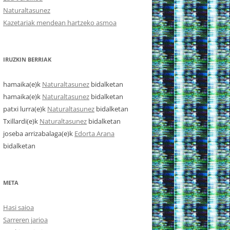
Naturaltasunez
Kazetariak mendean hartzeko asmoa
IRUZKIN BERRIAK
hamaika
(e)k
Naturaltasunez
bidalketan
hamaika
(e)k
Naturaltasunez
bidalketan
patxi lurra
(e)k
Naturaltasunez
bidalketan
Txillardi
(e)k
Naturaltasunez
bidalketan
joseba arrizabalaga
(e)k
Edorta Arana
bidalketan
META
Hasi saioa
Sarreren jarioa