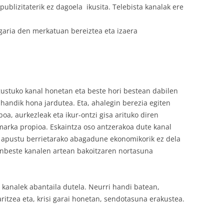
publizitaterik ez dagoela
ikusita. Telebista kanalak ere
ugaria den merkatuan bereiztea eta izaera
ustuko kanal honetan eta beste hori bestean dabilen
 handik hona jardutea. Eta, ahalegin berezia egiten
oa, aurkezleak eta ikur-ontzi gisa arituko diren
marka propioa. Eskaintza oso antzerakoa dute kanal
ta apustu berrietarako abagadune ekonomikorik ez dela
renbeste kanalen artean bakoitzaren nortasuna
o kanalek abantaila dutela. Neurri handi batean,
aritzea eta, krisi garai honetan, sendotasuna erakustea.