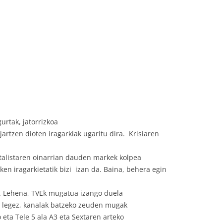
urtak, jatorrizkoa
jartzen dioten iragarkiak ugaritu dira.
Krisiaren
italistaren oinarrian dauden markek kolpea
ken iragarkietatik bizi
izan da. Baina, behera egin
. Lehena, TVEk mugatua izango duela
a, legez, kanalak batzeko zeuden mugak
 eta Tele 5 ala A3 eta Sextaren arteko