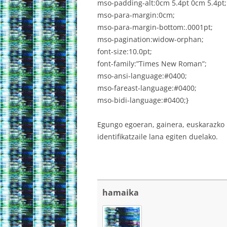
mso-padding-alt:0cm 5.4pt 0cm 5.4pt;
mso-para-margin:0cm;
mso-para-margin-bottom:.0001pt;
mso-pagination:widow-orphan;
font-size:10.0pt;
font-family:”Times New Roman”;
mso-ansi-language:#0400;
mso-fareast-language:#0400;
mso-bidi-language:#0400;}
Egungo egoeran, gainera, euskarazko 
identifikatzaile lana egiten duelako.
hamaika