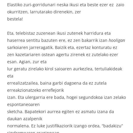
Elastiko zuri-gorridunari neska ikusi eta beste ezer ez
zaio
okurritzen, larrutarako direnekin, zer
bestela!
Eta, telebistaz zuzenean ikusi zutenek harridura eta
haserrea sentitu bazuten ere, ez zen bakarrik izan
hooligan
sarkoiaren jarreragatik. Baizik eta, ezertaz konturatu ez
zen kazetariaren ostean agertu zirenek ez zutelako ezer
esan. Agian, zur eta
lur geratu zirelako kirol saioaren aurkezlea, tertuliakideak
eta
errealizatzailea, baina garbi dagoena da ez zutela
erreakzionatzeko erreflejorik
izan. Eta ulergarria ere bada, hogei segundokoa izan zelako
espontaneoaren
sketcha. Bapatekori aurrea egiten ez asmatu izana da
daukan azalpenik
normalena. Ez luke justifikaziorik izango ordea, “badakizu”
sindromearen eraginpean