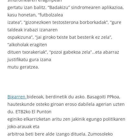
gertatu izan balitz. “Badakizu” sindromearen aplikazioa,
kasu honetan, “futbolzalea
izatea”, “gizonezkoen testosterona borborkadak”, “gure
taldeak irabazi izanaren
ospakizuna”, “jai giroko txiste bat besterik ez zela”,
“alkoholak eragiten
dituen txorakeriak”, “pozoi gabekoa zela”…eta abarraz
justifikatu gura izana
mutu geratzea.
Bigarren
bideoak, berdinetik du asko. Basagoiti PPkoa,
hauteskunde osteko giroan eroso dabilela agerian uzten
du. ETB2ko El Punton
eginiko elkarrizketan aritu zen jakinik egungo politikaren
joko-arauak eta
arbitroa beti bere alde izango dituela. Zumosoleko