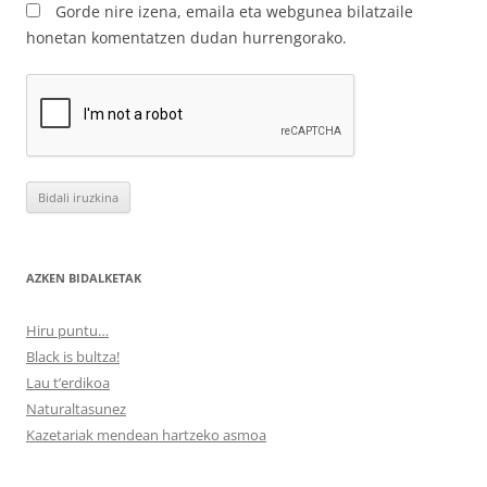
Gorde nire izena, emaila eta webgunea bilatzaile
honetan komentatzen dudan hurrengorako.
AZKEN BIDALKETAK
Hiru puntu…
Black is bultza!
Lau t’erdikoa
Naturaltasunez
Kazetariak mendean hartzeko asmoa