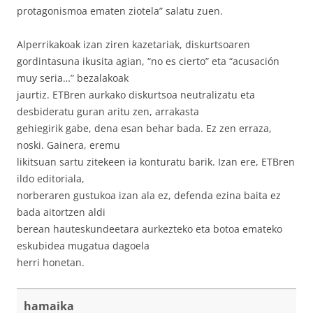
protagonismoa ematen ziotela” salatu zuen.
Alperrikakoak izan ziren kazetariak, diskurtsoaren
gordintasuna ikusita agian, “no es cierto” eta “acusación
muy seria…” bezalakoak
jaurtiz. ETBren aurkako diskurtsoa neutralizatu eta
desbideratu guran aritu zen, arrakasta
gehiegirik gabe, dena esan behar bada. Ez zen erraza,
noski. Gainera, eremu
likitsuan sartu zitekeen ia konturatu barik. Izan ere, ETBren
ildo editoriala,
norberaren gustukoa izan ala ez, defenda ezina baita ez
bada aitortzen aldi
berean hauteskundeetara aurkezteko eta botoa emateko
eskubidea mugatua dagoela
herri honetan.
hamaika