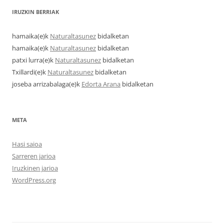
IRUZKIN BERRIAK
hamaika
(e)k
Naturaltasunez
bidalketan
hamaika
(e)k
Naturaltasunez
bidalketan
patxi lurra
(e)k
Naturaltasunez
bidalketan
Txillardi
(e)k
Naturaltasunez
bidalketan
joseba arrizabalaga
(e)k
Edorta Arana
bidalketan
META
Hasi saioa
Sarreren jarioa
Iruzkinen jarioa
WordPress.org