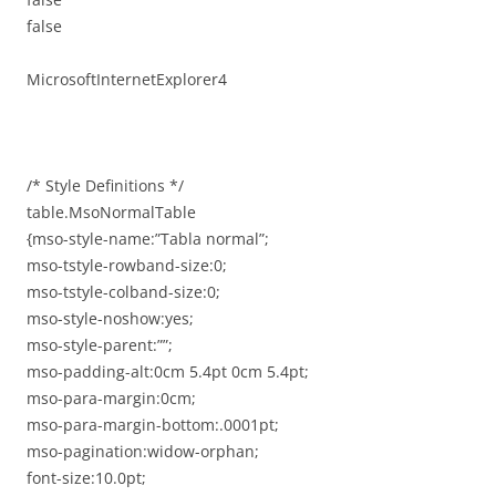
false
MicrosoftInternetExplorer4
/* Style Definitions */
table.MsoNormalTable
{mso-style-name:”Tabla normal”;
mso-tstyle-rowband-size:0;
mso-tstyle-colband-size:0;
mso-style-noshow:yes;
mso-style-parent:””;
mso-padding-alt:0cm 5.4pt 0cm 5.4pt;
mso-para-margin:0cm;
mso-para-margin-bottom:.0001pt;
mso-pagination:widow-orphan;
font-size:10.0pt;