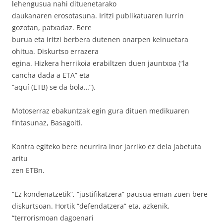
lehengusua nahi dituenetarako
daukanaren erosotasuna. Iritzi publikatuaren lurrin
gozotan, patxadaz. Bere
burua eta iritzi berbera dutenen onarpen keinuetara
ohitua. Diskurtso errazera
egina. Hizkera herrikoia erabiltzen duen jauntxoa (“la
cancha dada a ETA” eta
“aquí (ETB) se da bola…”).
Motoserraz ebakuntzak egin gura dituen medikuaren
fintasunaz, Basagoiti.
Kontra egiteko bere neurrira inor jarriko ez dela jabetuta
aritu
zen ETBn.
“Ez kondenatzetik”, “justifikatzera” pausua eman zuen bere
diskurtsoan. Hortik “defendatzera” eta, azkenik,
“terrorismoan dagoenari