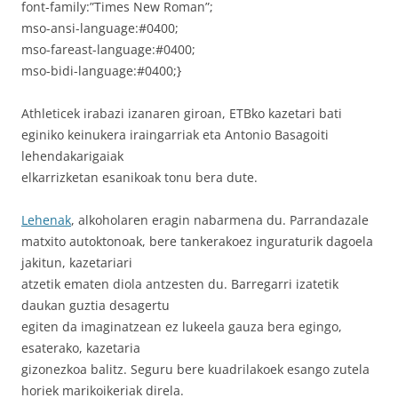
font-family:”Times New Roman”;
mso-ansi-language:#0400;
mso-fareast-language:#0400;
mso-bidi-language:#0400;}
Athleticek irabazi izanaren giroan, ETBko kazetari bati
eginiko keinukera iraingarriak eta Antonio Basagoiti
lehendakarigaiak
elkarrizketan esanikoak tonu bera dute.
Lehenak
, alkoholaren eragin nabarmena du. Parrandazale
matxito autoktonoak, bere tankerakoez inguraturik dagoela
jakitun, kazetariari
atzetik ematen diola antzesten du. Barregarri izatetik
daukan guztia desagertu
egiten da imaginatzean ez lukeela gauza bera egingo,
esaterako, kazetaria
gizonezkoa balitz. Seguru bere kuadrilakoek esango zutela
horiek marikoikeriak direla.