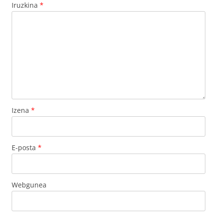
Iruzkina
*
Izena
*
E-posta
*
Webgunea