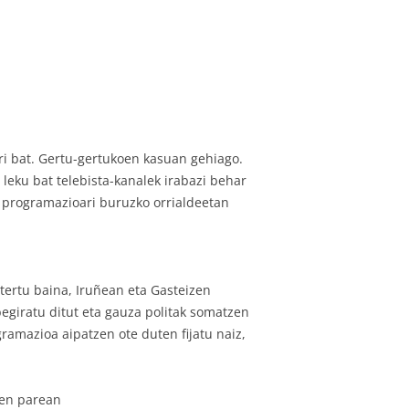
ri bat. Gertu-gertukoen kasuan gehiago.
leku bat telebista-kanalek irabazi behar
 programazioari buruzko orrialdeetan
ztertu baina, Iruñean eta Gasteizen
begiratu ditut eta gauza politak somatzen
ramazioa aipatzen ote duten fijatu naiz,
len parean