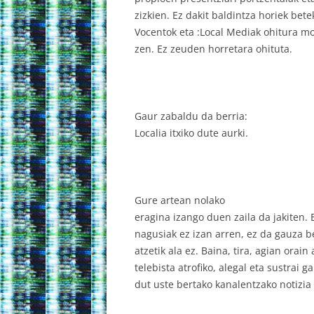
zizkien. Ez dakit baldintza horiek bet
Vocentok eta :Local Mediak ohitura m
zen. Ez zeuden horretara ohituta.
Gaur zabaldu da berria:
Localia itxiko dute aurki.
Gure artean nolako
eragina izango duen zaila da jakiten.
nagusiak ez izan arren, ez da gauza 
atzetik ala ez. Baina, tira, agian orain
telebista atrofiko, alegal eta sustrai
dut uste bertako kanalentzako notizia 