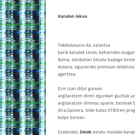
Kanalen lekua
Tokikotasuna da, zalantza
barik kanalek landu beharreko osagar
Baina, edukietan bezala badago beste 
dutena: eguneroko prentsan telebista
agertzea.
Ezin izan ditut gurean
argitaratzen diren egunkari guztiak a
argitaratzen direnaz aparte, besteak 
dira.Gainera, bide batez ETB3ren prog
kolpe berean.
Esaterako,
Deiak
estatu mailako kana