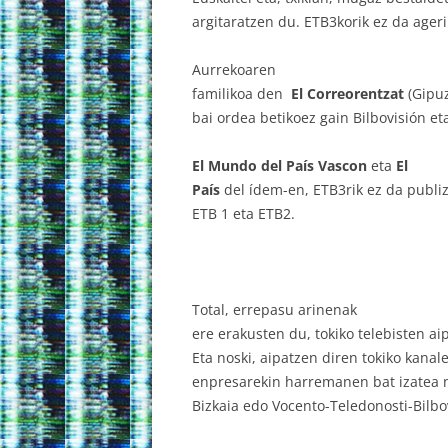
argitaratzen du. ETB3korik ez da ageri
Aurrekoaren
familikoa den
El Correorentzat
(Gipuz
bai ordea betikoez gain Bilbovisión eta
El Mundo del País Vascon
eta
El
País
del ídem-en, ETB3rik ez da publizi
ETB 1 eta ETB2.
Total, errepasu arinenak
ere erakusten du, tokiko telebisten ai
Eta noski, aipatzen diren tokiko kana
enpresarekin harremanen bat izatea n
Bizkaia edo Vocento-Teledonosti-Bilbo