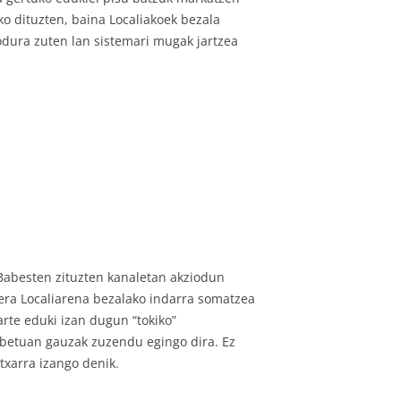
eko dituzten, baina Localiakoek bezala
odura zuten lan sistemari mugak jartzea
 Babesten zituzten kanaletan akziodun
bera Localiarena bezalako indarra somatzea
 arte eduki izan dugun “tokiko”
 gabetuan gauzak zuzendu egingo dira. Ez
txarra izango denik.