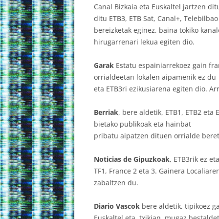
Canal Bizkaia eta Euskaltel jartzen di
ditu ETB3, ETB Sat, Canal+, Telebilba
bereizketak eginez, baina tokiko kanal
hirugarrenari lekua egiten dio.
Garak
Estatu espainiarrekoez gain f
orrialdeetan
lokalen aipamenik ez du
eta ETB3ri ezikusiarena egiten dio. Ar
Berriak
, bere aldetik, ETB1, ETB2 et
bietako publikoak eta hainbat
pribatu aipatzen dituen orrialde bere
Noticias de Gipuzkoak
, ETB3rik ez eta
TF1, France 2 eta 3. Gainera Localiar
zabaltzen du.
Diario Vascok
bere aldetik, tipikoez g
Euskaltel eta, txikian, mugaz bestalde