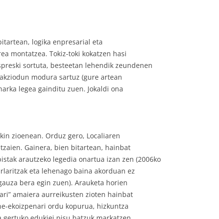
bitartean, logika enpresarial eta
rea montatzea. Tokiz-toki kokatzen hasi
espreski sortuta, besteetan lehendik zeundenen
, akziodun modura sartuz (gure artean
harka legea gainditu zuen. Jokaldi ona
ekin zioenean. Orduz gero, Localiaren
tzaien. Gainera, bien bitartean, hainbat
istak arautzeko legedia onartua izan zen (2006ko
rlaritzak eta lehenago baina akorduan ez
auza bera egin zuen). Arauketa horien
ari” amaiera aurreikusten zioten hainbat
arne-ekoizpenari ordu kopurua, hizkuntza
a gertuko edukiei pisu batzuk markatzen