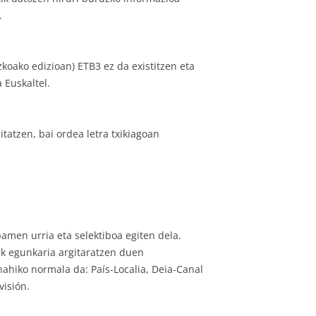
.
koako edizioan) ETB3 ez da existitzen eta
 Euskaltel.
tatzen, bai ordea letra txikiagoan
pamen urria eta selektiboa egiten dela.
lek egunkaria argitaratzen duen
ahiko normala da: País-Localia, Deia-Canal
visión.