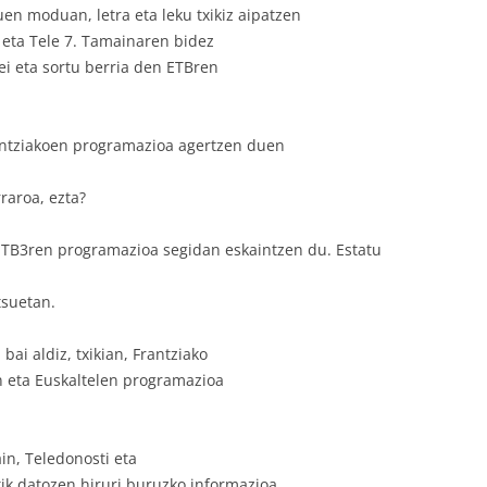
tuen moduan, letra eta leku txikiz aipatzen
o eta Tele 7. Tamainaren bidez
ei eta sortu berria den ETBren
rantziakoen programazioa agertzen duen
rraroa, ezta?
a ETB3ren programazioa segidan eskaintzen du.
Estatu
tsuetan.
 bai aldiz, txikian, Frantziako
en eta Euskaltelen programazioa
ain, Teledonosti eta
tik datozen hiruri buruzko informazioa