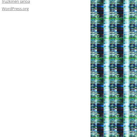
Iruzkinen jarioa
WordPress.org