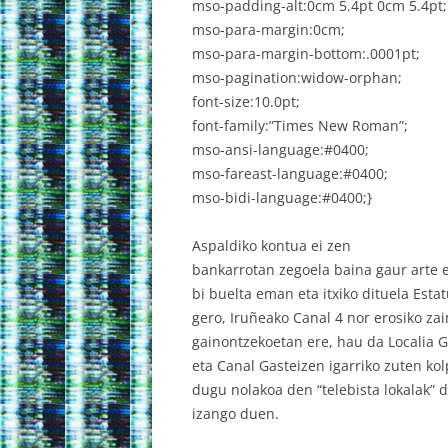
mso-padding-alt:0cm 5.4pt 0cm 5.4pt;
mso-para-margin:0cm;
mso-para-margin-bottom:.0001pt;
mso-pagination:widow-orphan;
font-size:10.0pt;
font-family:”Times New Roman”;
mso-ansi-language:#0400;
mso-fareast-language:#0400;
mso-bidi-language:#0400;}
Aspaldiko kontua ei zen
bankarrotan zegoela baina gaur arte e
bi buelta eman eta itxiko dituela Esta
gero, Iruñeako Canal 4 nor erosiko z
gainontzekoetan ere, hau da Localia G
eta Canal Gasteizen igarriko zuten ko
dugu nolakoa den “telebista lokalak” 
izango duen.