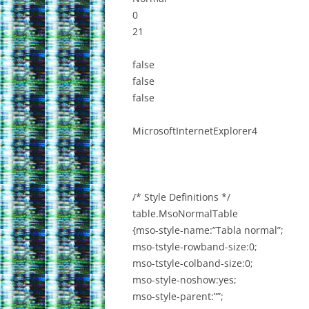
0
21
false
false
false
MicrosoftInternetExplorer4
/* Style Definitions */
table.MsoNormalTable
{mso-style-name:”Tabla normal”;
mso-tstyle-rowband-size:0;
mso-tstyle-colband-size:0;
mso-style-noshow:yes;
mso-style-parent:””;