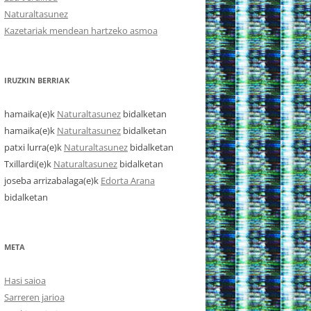
Naturaltasunez
Kazetariak mendean hartzeko asmoa
IRUZKIN BERRIAK
hamaika
(e)k
Naturaltasunez
bidalketan
hamaika
(e)k
Naturaltasunez
bidalketan
patxi lurra
(e)k
Naturaltasunez
bidalketan
Txillardi
(e)k
Naturaltasunez
bidalketan
joseba arrizabalaga
(e)k
Edorta Arana
bidalketan
META
Hasi saioa
Sarreren jarioa