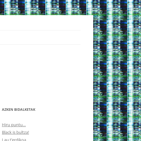
AZKEN BIDALKETAK
Hiru puntu…
Black is bultza!
Lau t’erdikoa