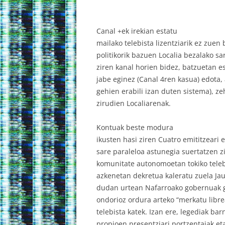
Canal +ek irekian estatu
mailako telebista lizentziarik ez zuen 
politikorik bazuen Localia bezalako sa
ziren kanal horien bidez, batzuetan 
jabe eginez (Canal 4ren kasua) edota
gehien erabili izan duten sistema), ze
zirudien Localiarenak.
Kontuak beste modura
ikusten hasi ziren Cuatro emititzeari 
sare paraleloa astunegia suertatzen zi
komunitate autonomoetan tokiko teleb
azkenetan dekretua kaleratu zuela Jau
dudan urtean Nafarroako gobernuak g
ondorioz ordura arteko “merkatu libre
telebista katek. Izan ere, legediak b
propioen presentziari portzentaiak et