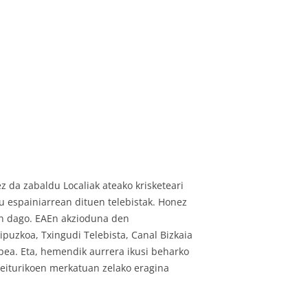
z da zabaldu Localiak ateako krisketeari
tu espainiarrean dituen telebistak. Honez
ain dago. EAEn akzioduna den
ipuzkoa, Txingudi Telebista, Canal Bizkaia
lpea. Eta, hemendik aurrera ikusi beharko
deiturikoen merkatuan zelako eragina