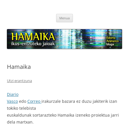
Hamaika
Edorta Aranaren blog-a
Edukira
Menua
salto
egin
Hamaika
Utzi erantzuna
Diario
Vasco
edo
Correo
irakurzale bazara ez duzu jakiterik izan
tokiko telebista
euskaldunak sortarazteko Hamaika izeneko proiektua jarri
dela martxan.