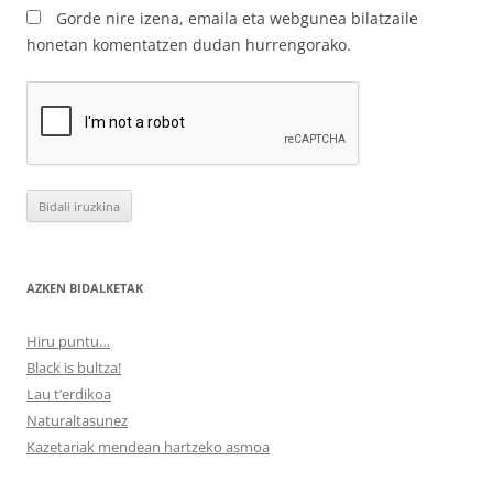
Gorde nire izena, emaila eta webgunea bilatzaile
honetan komentatzen dudan hurrengorako.
AZKEN BIDALKETAK
Hiru puntu…
Black is bultza!
Lau t’erdikoa
Naturaltasunez
Kazetariak mendean hartzeko asmoa