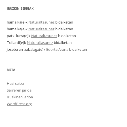
IRUZKIN BERRIAK
hamaika
(e)k
Naturaltasunez
bidalketan
hamaika
(e)k
Naturaltasunez
bidalketan
patxi lurra
(e)k
Naturaltasunez
bidalketan
Txillardi
(e)k
Naturaltasunez
bidalketan
joseba arrizabalaga
(e)k
Edorta Arana
bidalketan
META
Hasi saioa
Sarreren jarioa
Iruzkinen jarioa
WordPress.org