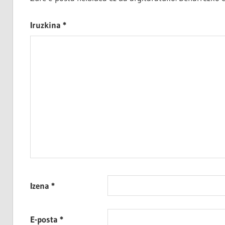
Iruzkina
*
Izena
*
E-posta
*