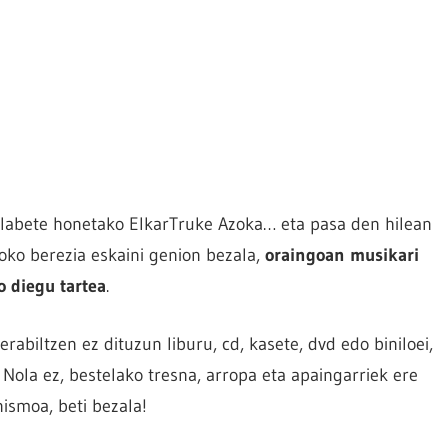
ilabete honetako ElkarTruke Azoka… eta pasa den hilean
txoko berezia eskaini genion bezala,
oraingoan musikari
ko diegu tartea
.
rabiltzen ez dituzun liburu, cd, kasete, dvd edo biniloei,
 Nola ez, bestelako tresna, arropa eta apaingarriek ere
ismoa, beti bezala!