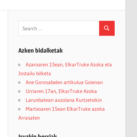
Search
Search
for:
Azken bidalketak
Azaroaren 15ean, ElkarTruke Azoka eta
Jostailu bilketa
Ane Gorosabelen artikulua Goienan
Urriaren 17an, ElkarTruke Azoka
Larunbatean auzolana Kurtzetxikin
Martxoaren 15ean ElkarTruke azoka
Arrasaten
Iruzkin berriak