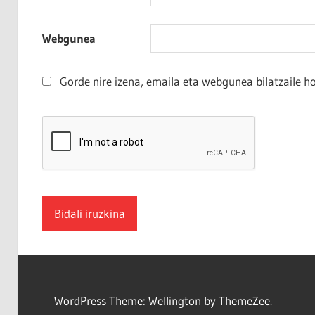
Webgunea
Gorde nire izena, emaila eta webgunea bilatzaile
WordPress Theme: Wellington by ThemeZee.