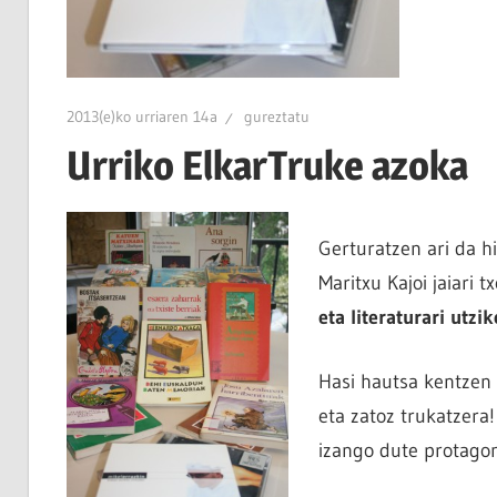
2013(e)ko urriaren 14a
gureztatu
Urriko ElkarTruke azoka
Gerturatzen ari da h
Maritxu Kajoi jaiari 
eta literaturari utzi
Hasi hautsa kentzen e
eta zatoz trukatzera!
izango dute protagon