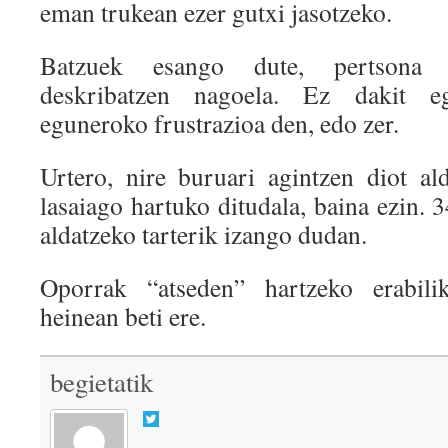
eman trukean ezer gutxi jasotzeko.
Batzuek esango dute, pertsona 
deskribatzen nagoela. Ez dakit e
eguneroko frustrazioa den, edo zer.
Urtero, nire buruari agintzen diot al
lasaiago hartuko ditudala, baina ezin. 3
aldatzeko tarterik izango dudan.
Oporrak “atseden” hartzeko erabili
heinean beti ere.
begietatik