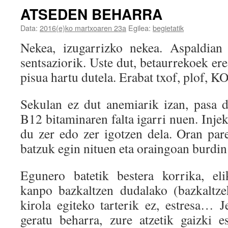
ATSEDEN BEHARRA
Data:
2016(e)ko martxoaren 23a
Egilea:
begietatik
Nekea, izugarrizko nekea. Aspaldian
sentsaziorik. Uste dut, betaurrekoek er
pisua hartu dutela. Erabat txof, plof, K
Sekulan ez dut anemiarik izan, pasa 
B12 bitaminaren falta igarri nuen. Inje
du zer edo zer igotzen dela. Oran pare
batzuk egin nituen eta oraingoan burdin
Egunero batetik bestera korrika, eli
kanpo bazkaltzen dudalako (bazkaltz
kirola egiteko tarterik ez, estresa… 
geratu beharra, zure atzetik gaizki 