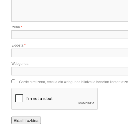
Izena
*
E-posta
*
Webgunea
Gorde nire izena, emaila eta webgunea bilatzaile honetan komentatz