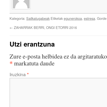
Kategoria:
Sailkatugabeak
Etiketak
egunerokoa
,
estresa
. Gord
←
ZAHARRAK BERRI, ONGI ETORRI 2016
Utzi erantzuna
Zure e-posta helbidea ez da argitaratuko
*
markatuta daude
Iruzkina
*