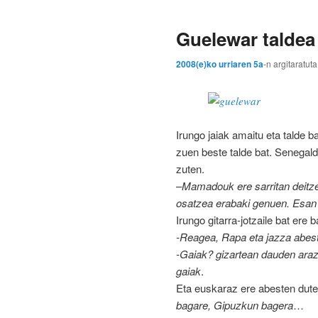
Guelewar taldea
2008(e)ko urriaren 5a
-n
argitaratuta
Irungo jaiak amaitu eta talde b
zuen beste talde bat. Senegald
zuten.
–
Mamadouk ere sarritan deitzen
osatzea erabaki genuen.
Esan 
Irungo gitarra-jotzaile bat ere
-Reagea, Rapa eta jazza abeste
-Gaiak? gizartean dauden araz
gaiak
.
Eta euskaraz ere abesten dute,
bagare, Gipuzkun bagera
…