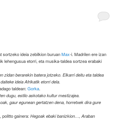
at sortzeko ideia zebilkion buruan
Max
-i. Madrilen ere izan
ik lehengusua etorri, eta musika-taldea sortzea erabaki
 zidan berarekin batera jotzeko. Elkarri deitu eta taldea
daiteke ideia Afrikatik etorri dela.
 badago taldean:
Gorka
.
n dugu, estilo askotako kultur mestizajea.
oak, gaur egunean gertatzen dena, horretxek dira gure
 politto gainera:
Hegoak ebaki banizkion…, Araban