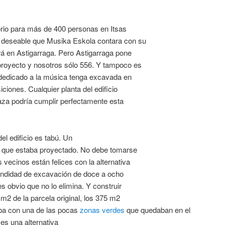
orio para más de 400 personas en Itsas
a deseable que Musika Eskola contara con su
rá en Astigarraga. Pero Astigarraga pone
proyecto y nosotros sólo 556. Y tampoco es
o dedicado a la música tenga excavada en
ciones. Cualquier planta del edificio
aza podría cumplir perfectamente esta
el edificio es tabú. Un
lo que estaba proyectado. No debe tomarse
ecinos están felices con la alternativa
undidad de excavación de doce a ocho
s obvio que no lo elimina. Y construir
 m2 de la parcela original, los 375 m2
aba con una de las pocas
zonas verdes
que quedaban en el
 es una alternativa