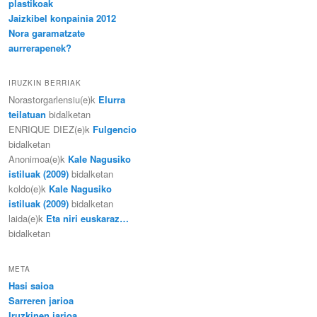
plastikoak
Jaizkibel konpainia 2012
Nora garamatzate
aurrerapenek?
IRUZKIN BERRIAK
Norastorgarlensiu
(e)k
Elurra
teilatuan
bidalketan
ENRIQUE DIEZ
(e)k
Fulgencio
bidalketan
Anonimoa
(e)k
Kale Nagusiko
istiluak (2009)
bidalketan
koldo
(e)k
Kale Nagusiko
istiluak (2009)
bidalketan
laida
(e)k
Eta niri euskaraz…
bidalketan
META
Hasi saioa
Sarreren jarioa
Iruzkinen jarioa