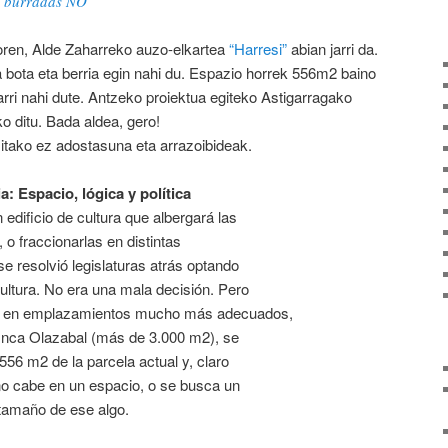
oren, Alde Zaharreko auzo-elkartea
“Harresi”
abian jarri da.
bota eta berria egin nahi du. Espazio horrek 556m2 baino
jarri nahi dute. Antzeko proiektua egiteko Astigarragako
o ditu. Bada aldea, gero!
tako ez adostasuna eta arrazoibideak.
: Espacio, lógica y política
 edificio de cultura que albergará las
, o fraccionarlas en distintas
se resolvió legislaturas atrás optando
ultura. No era una mala decisión. Pero
dos en emplazamientos mucho más adecuados,
finca Olazabal (más de 3.000 m2), se
 556 m2 de la parcela actual y, claro
no cabe en un espacio, o se busca un
tamaño de ese algo.