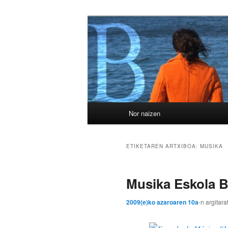
Egin
Egin
Gotzone Elu
salto
salto
lehenengo
bigarren
Bidasoatik
mailako
mailako
edukira
edukira
Menu
Nor naizen
nagusia
ETIKETAREN ARTXIBOA:
MUSIKA
Musika Eskola BA
2009(e)ko azaroaren 10a
-n
argitara