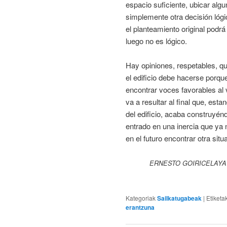
espacio suficiente, ubicar alg
simplemente otra decisión lógic
el planteamiento original podrá
luego no es lógico.
Hay opiniones, respetables, q
el edificio debe hacerse porqu
encontrar voces favorables al 
va a resultar al final que, es
del edificio, acaba construyé
entrado en una inercia que ya 
en el futuro encontrar otra si
ERNESTO GOIRICELAYA – 
Kategoriak
Sailkatugabeak
|
Etiketa
erantzuna