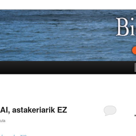
I, astakeriarik EZ
tuta