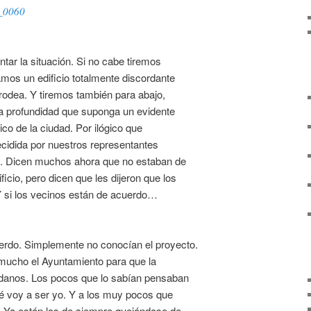
tar la situación. Si no cabe tiremos
mos un edificio totalmente discordante
 rodea. Y tiremos también para abajo,
a profundidad que suponga un evidente
ico de la ciudad. Por ilógico que
ecidida por nuestros representantes
d. Dicen muchos ahora que no estaban de
icio, pero dicen que les dijeron que los
 si los vecinos están de acuerdo…
erdo. Simplemente no conocían el proyecto.
mucho el Ayuntamiento para que la
dadanos. Los pocos que lo sabían pensaban
ué voy a ser yo. Y a los muy pocos que
. Ya están los de siempre quejándose de