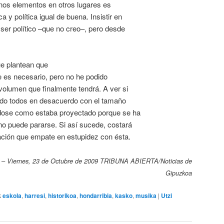
unos elementos en otros lugares es
a y política igual de buena. Insistir en
 ser político –que no creo–, pero desde
ue plantean que
e es necesario, pero no he podido
volumen que finalmente tendrá. A ver si
tando todos en desacuerdo con el tamaño
ndose como estaba proyectado porque se ha
no puede pararse. Si así sucede, costará
tuación que empate en estupidez con ésta.
Viernes, 23 de Octubre de 2009
TRIBUNA ABIERTA/Noticias de
Gipuzkoa
k
eskola
,
harresi
,
historikoa
,
hondarribia
,
kasko
,
musika
|
Utzi