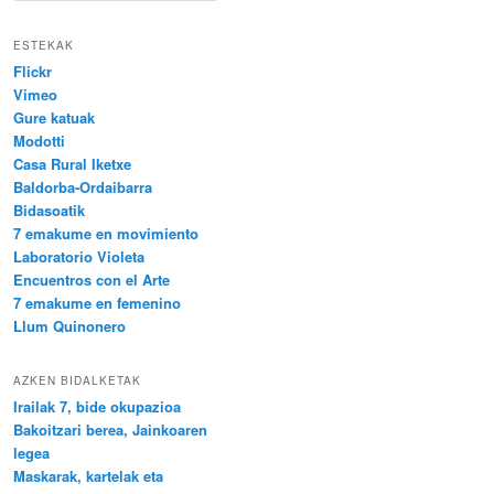
l
a
ESTEKAK
t
Flickr
u
Vimeo
Gure katuak
Modotti
Casa Rural Iketxe
Baldorba-Ordaibarra
Bidasoatik
7 emakume en movimiento
Laboratorio Violeta
Encuentros con el Arte
7 emakume en femenino
Llum Quinonero
AZKEN BIDALKETAK
Irailak 7, bide okupazioa
Bakoitzari berea, Jainkoaren
legea
Maskarak, kartelak eta