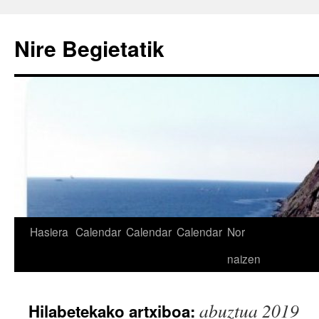
Nire Begietatik
Edukira
Hasiera
Calendar
Calendar
Calendar
Nor
salto
naizen
egin
abuztua 2019
Hilabetekako artxiboa: