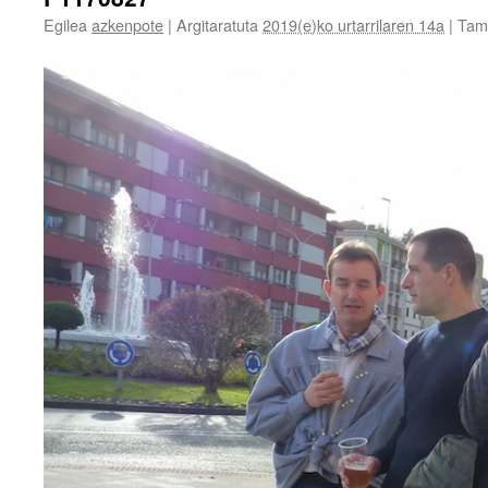
Egilea
azkenpote
|
Argitaratuta
2019(e)ko urtarrilaren 14a
|
Tam