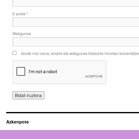
E-posta
*
Webgunea
Gorde nire izena, emaila eta webgunea bilatzaile honetan komentatz
Azkenpote