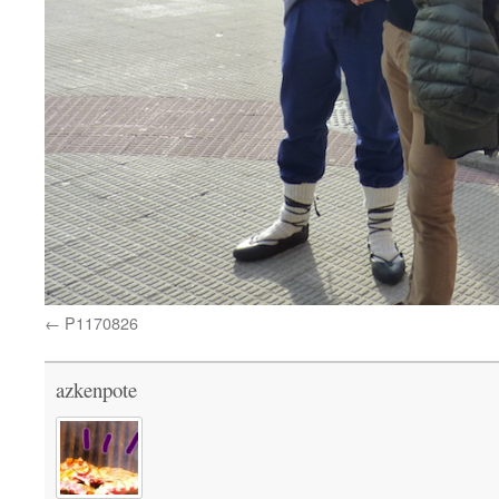
P1170826
azkenpote