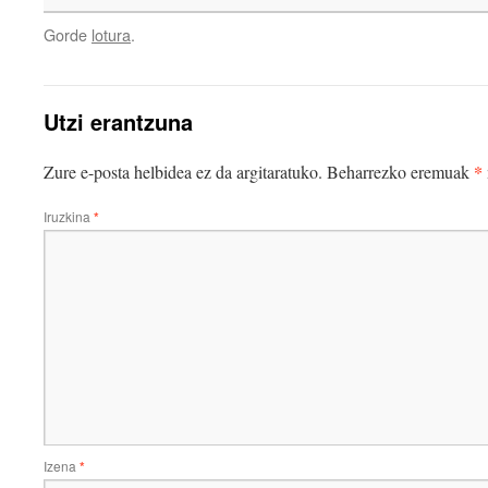
Gorde
lotura
.
Utzi erantzuna
*
Zure e-posta helbidea ez da argitaratuko.
Beharrezko eremuak
Iruzkina
*
Izena
*