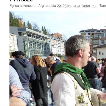
Egilea
azkenpote
|
Argitaratuta
2019(e)ko urtarrilaren 14a
|
Tam