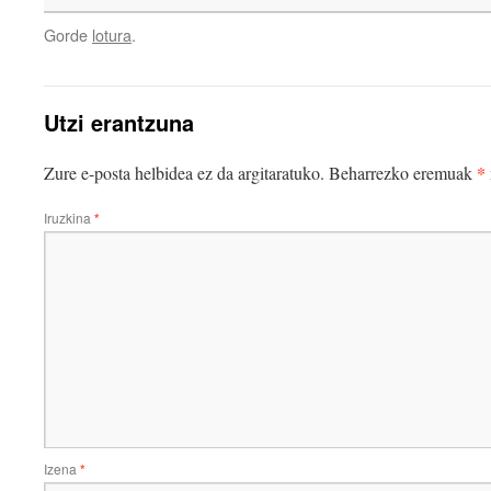
Gorde
lotura
.
Utzi erantzuna
*
Zure e-posta helbidea ez da argitaratuko.
Beharrezko eremuak
Iruzkina
*
Izena
*