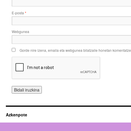
E-posta
*
Webgunea
Gorde nire izena, emaila eta webgunea bilatzaile honetan komentatz
Azkenpote