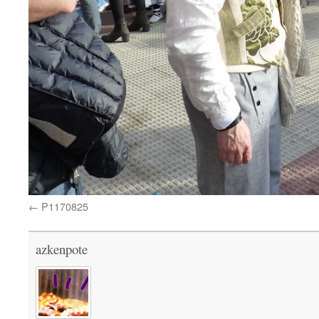
P1170825
azkenpote