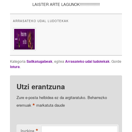
LAISTER ARTE LAGUNOK!!!!!!!!!!!!!!!!!
ARRASATEKO UDAL LUDOTEKAK
Kategoria
Sailkatugabeak
, egilea
Arrasateko udal ludotekak
. Gorde
lotura
.
Utzi erantzuna
Zure e-posta helbidea ez da argitaratuko.
Beharrezko
*
eremuak
markatuta daude
*
Iruzkina