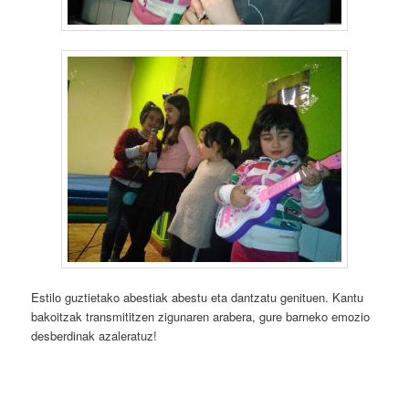
Estilo guztietako abestiak abestu eta dantzatu genituen. Kantu
bakoitzak transmititzen zigunaren arabera, gure barneko emozio
desberdinak azaleratuz!