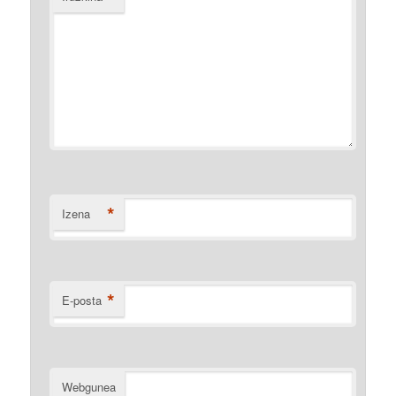
*
Izena
*
E-posta
Webgunea