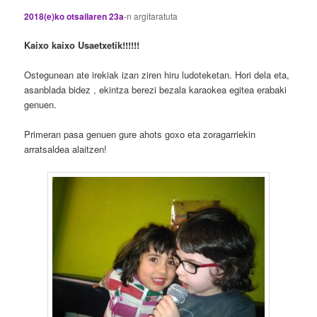
2018(e)ko otsailaren 23a
-n
argitaratuta
Kaixo kaixo Usaetxetik!!!!!!
Ostegunean ate irekiak izan ziren hiru ludoteketan. Hori dela eta,
asanblada bidez , ekintza berezi bezala karaokea egitea erabaki
genuen.
Primeran pasa genuen gure ahots goxo eta zoragarriekin
arratsaldea alaitzen!