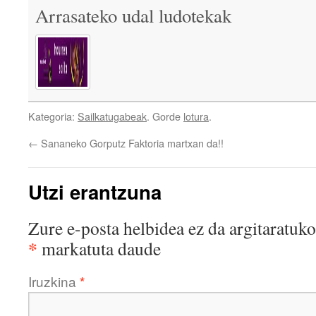
Arrasateko udal ludotekak
Kategoria:
Sailkatugabeak
. Gorde
lotura
.
←
Sananeko Gorputz Faktoria martxan da!!
Utzi erantzuna
Zure e-posta helbidea ez da argitaratuko
*
markatuta daude
Iruzkina
*