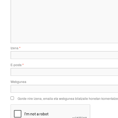
Izena
*
E-posta
*
Webgunea
Gorde nire izena, emaila eta webgunea bilatzaile honetan komentatz