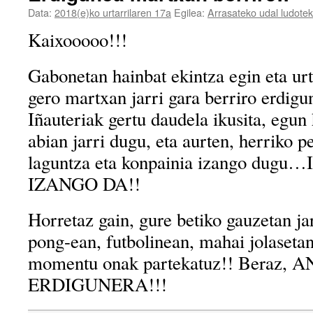
Data:
2018(e)ko urtarrilaren 17a
Egilea:
Arrasateko udal ludote
Kaixooooo!!!
Gabonetan hainbat ekintza egin eta ur
gero martxan jarri gara berriro erdigu
Iñauteriak gertu daudela ikusita, egun
abian jarri dugu, eta aurten, herriko 
laguntza eta konpainia izango du
IZANGO DA!!
Horretaz gain, gure betiko gauzetan ja
pong-ean, futbolinean, mahai jolaset
momentu onak partekatuz!! Beraz,
ERDIGUNERA!!!