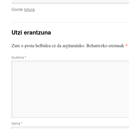
Gorde
lotura
.
Utzi erantzuna
*
Zure e-posta helbidea ez da argitaratuko.
Beharrezko eremuak
Iruzkina
*
Izena
*