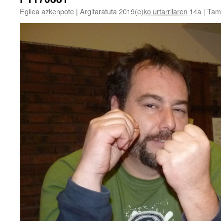
Egilea
azkenpote
|
Argitaratuta
2019(e)ko urtarrilaren 14a
|
Tam