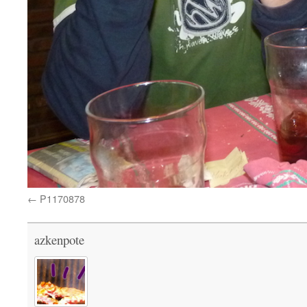
P1170878
azkenpote