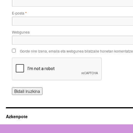
E-posta
*
Webgunea
Gorde nire izena, emaila eta webgunea bilatzaile honetan komentatz
Azkenpote