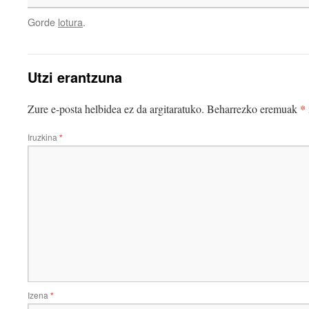
Gorde
lotura
.
Utzi erantzuna
*
Zure e-posta helbidea ez da argitaratuko.
Beharrezko eremuak
Iruzkina
*
Izena
*