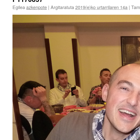
Egilea
azkenpote
|
Argitaratuta
2019(e)ko urtarrilaren 14a
|
Tam