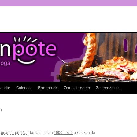
lendar
Calendar
Erretratuek
Zeintzuk garen
Zelebraziñuek
)
urtarrilaren 14a
|
Tamaina osoa
1000 × 750
pixelekoa da