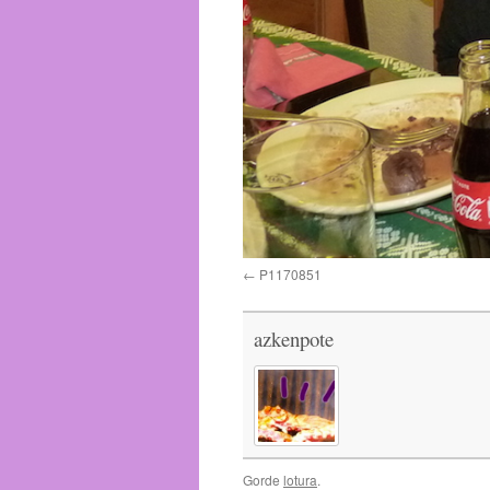
P1170851
azkenpote
Gorde
lotura
.