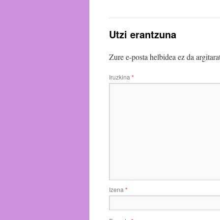
Utzi erantzuna
Zure e-posta helbidea ez da argitara
Iruzkina
*
Izena
*