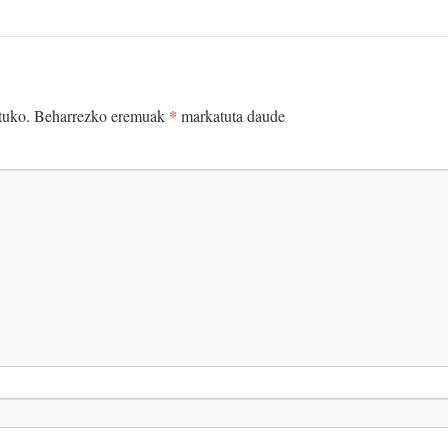
*
tuko.
Beharrezko eremuak
markatuta daude