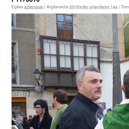
Egilea
azkenpote
|
Argitaratuta
2019(e)ko urtarrilaren 14a
|
Tam