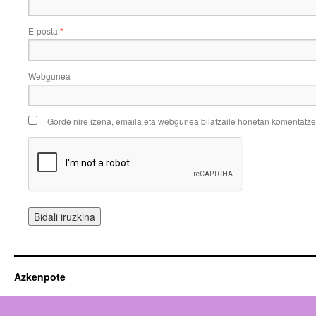
E-posta
*
Webgunea
Gorde nire izena, emaila eta webgunea bilatzaile honetan komentatz
Azkenpote