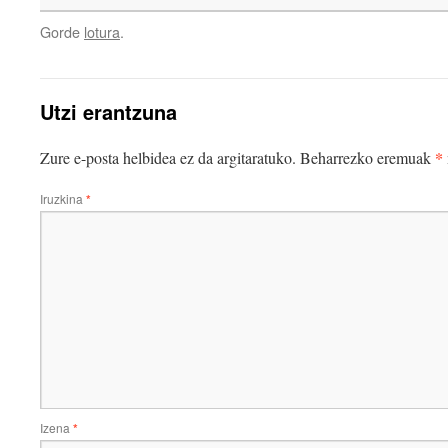
Gorde
lotura
.
Utzi erantzuna
*
Zure e-posta helbidea ez da argitaratuko.
Beharrezko eremuak
Iruzkina
*
Izena
*