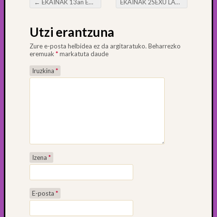
←
EKAINAK 13an EMAKUME BIRA!
EKAINAK 2SEXU LANGILEEN NAZIOARTEKO EGUNA
Post navigation
Utzi erantzuna
Zure e-posta helbidea ez da argitaratuko.
Beharrezko
eremuak
*
markatuta daude
Iruzkina
*
Izena
*
E-posta
*