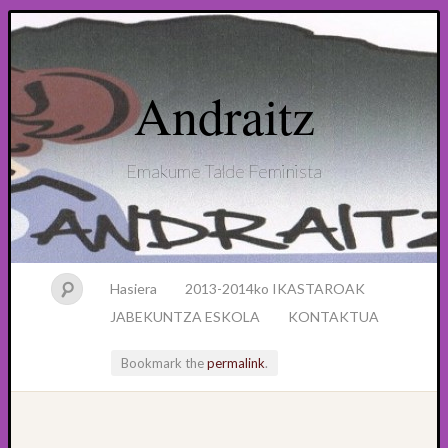
Andraitz
Emakume Talde Feminista
Hasiera
2013-2014ko IKASTAROAK
JABEKUNTZA ESKOLA
KONTAKTUA
Bookmark the
permalink
.