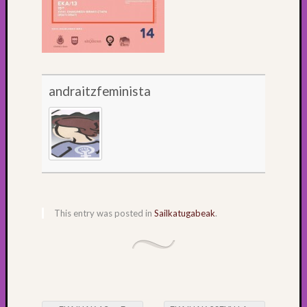
andraitzfeminista
This entry was posted in
Sailkatugabeak
.