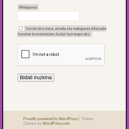
Webgunea
Gorde nire izena, emaila eta webgunea bilatzaile
honetan komentatzen dudan hurrengorako.
Proudly powered by WordPress
|
Theme:
Quintus by
WordPress.com
.